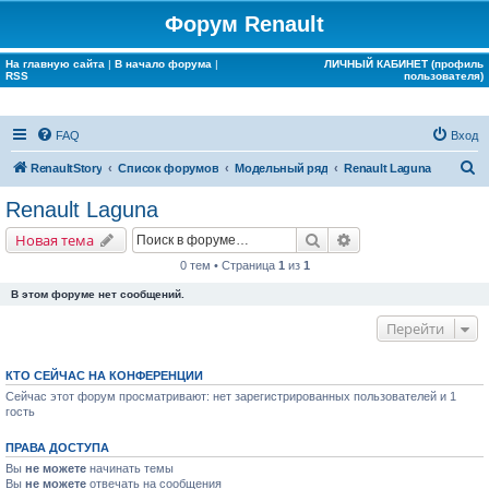
Форум Renault
На главную сайта
|
В начало форума
|
ЛИЧНЫЙ КАБИНЕТ (профиль
RSS
пользователя)
FAQ
Вход
П
RenaultStory
Список форумов
Модельный ряд
Renault Laguna
о
Renault Laguna
и
Поиск
Расширенный поис
Новая тема
с
0 тем • Страница
1
из
1
к
В этом форуме нет сообщений.
Перейти
КТО СЕЙЧАС НА КОНФЕРЕНЦИИ
Сейчас этот форум просматривают: нет зарегистрированных пользователей и 1
гость
ПРАВА ДОСТУПА
Вы
не можете
начинать темы
Вы
не можете
отвечать на сообщения