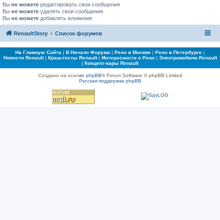
Вы
не можете
редактировать свои сообщения
Вы
не можете
удалять свои сообщения
Вы
не можете
добавлять вложения
RenaultStory
Список форумов
На Главную Сайта
|
В Начало Форума
|
Рено в Москве
|
Рено в Петербурге
|
Новости Renault
|
Краш-тесты Renault
|
Интересности о Рено
|
Электромобили Renault
|
Концепт-кары Renault
Создано на основе
phpBB
® Forum Software © phpBB Limited
Русская поддержка phpBB