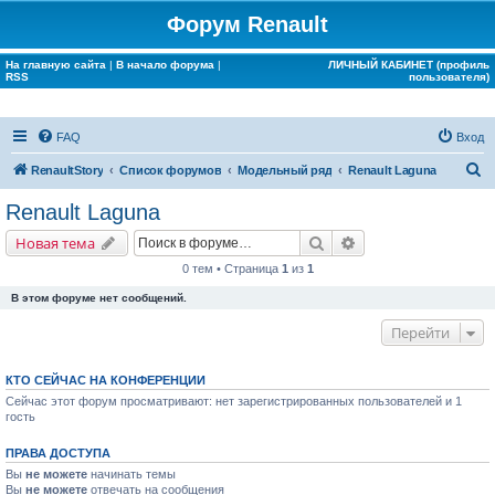
Форум Renault
На главную сайта
|
В начало форума
|
ЛИЧНЫЙ КАБИНЕТ (профиль
RSS
пользователя)
FAQ
Вход
П
RenaultStory
Список форумов
Модельный ряд
Renault Laguna
о
Renault Laguna
и
Поиск
Расширенный поис
Новая тема
с
0 тем • Страница
1
из
1
к
В этом форуме нет сообщений.
Перейти
КТО СЕЙЧАС НА КОНФЕРЕНЦИИ
Сейчас этот форум просматривают: нет зарегистрированных пользователей и 1
гость
ПРАВА ДОСТУПА
Вы
не можете
начинать темы
Вы
не можете
отвечать на сообщения