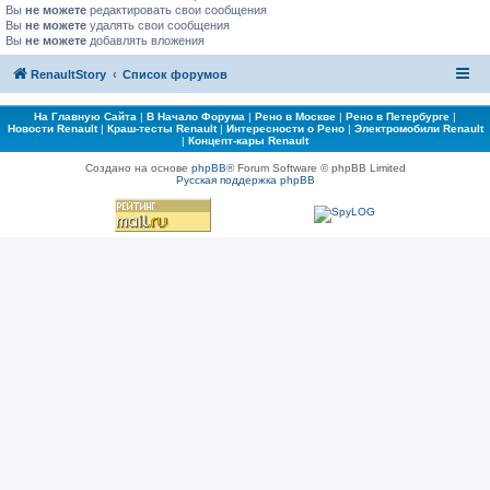
Вы
не можете
редактировать свои сообщения
Вы
не можете
удалять свои сообщения
Вы
не можете
добавлять вложения
RenaultStory
Список форумов
На Главную Сайта
|
В Начало Форума
|
Рено в Москве
|
Рено в Петербурге
|
Новости Renault
|
Краш-тесты Renault
|
Интересности о Рено
|
Электромобили Renault
|
Концепт-кары Renault
Создано на основе
phpBB
® Forum Software © phpBB Limited
Русская поддержка phpBB