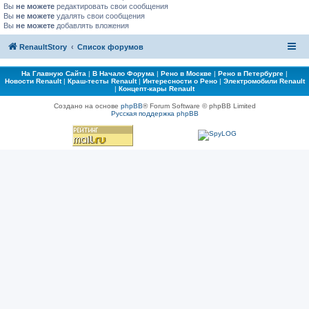
Вы
не можете
редактировать свои сообщения
Вы
не можете
удалять свои сообщения
Вы
не можете
добавлять вложения
RenaultStory
Список форумов
На Главную Сайта
|
В Начало Форума
|
Рено в Москве
|
Рено в Петербурге
|
Новости Renault
|
Краш-тесты Renault
|
Интересности о Рено
|
Электромобили Renault
|
Концепт-кары Renault
Создано на основе
phpBB
® Forum Software © phpBB Limited
Русская поддержка phpBB