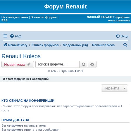
Форум Renault
На главную сайта
|
В начало форума
|
ЛИЧНЫЙ КАБИНЕТ (профиль
RSS
пользователя)
FAQ
Вход
П
RenaultStory
Список форумов
Модельный ряд
Renault Koleos
о
Renault Koleos
и
Поиск
Расширенный поис
Новая тема
с
0 тем • Страница
1
из
1
к
В этом форуме нет сообщений.
Перейти
КТО СЕЙЧАС НА КОНФЕРЕНЦИИ
Сейчас этот форум просматривают: нет зарегистрированных пользователей и 1
гость
ПРАВА ДОСТУПА
Вы
не можете
начинать темы
Вы
не можете
отвечать на сообщения