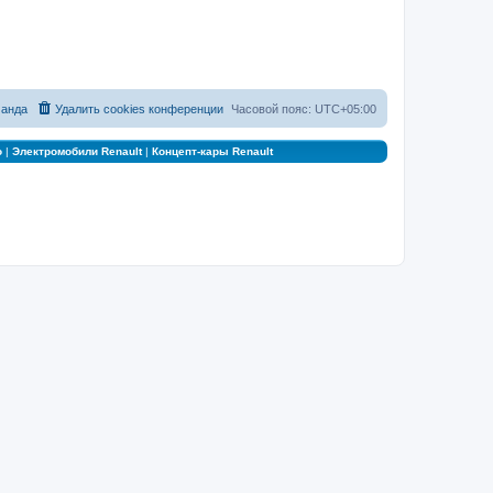
анда
Удалить cookies конференции
Часовой пояс:
UTC+05:00
о
|
Электромобили Renault
|
Концепт-кары Renault