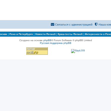
Связаться с администрацией
Наша ком
Москве
|
Рено в Петербурге
|
Новости Renault
|
Краш-тесты Renault
|
Интересности о Рен
Создано на основе
phpBB
® Forum Software © phpBB Limited
Русская поддержка phpBB