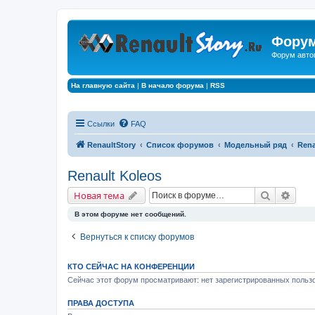
Форум
Форум авто
На главную сайта
|
В начало форума
|
RSS
Ссылки
FAQ
RenaultStory
Список форумов
Модельный ряд
Rena
Renault Koleos
Поиск
Расш
Новая тема
В этом форуме нет сообщений.
Вернуться к списку форумов
КТО СЕЙЧАС НА КОНФЕРЕНЦИИ
Сейчас этот форум просматривают: нет зарегистрированных пользо
ПРАВА ДОСТУПА