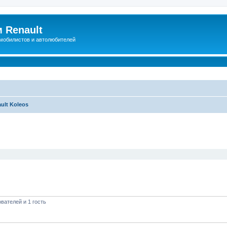
 Renault
мобилистов и автолюбителей
ult Koleos
иренный поиск
вателей и 1 гость