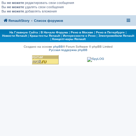
Вы
не можете
редактировать свои сообщения
Вы
не можете
удалять свои сообщения
Вы
не можете
добавлять вложения
RenaultStory
Список форумов
На Главную Сайта
|
В Начало Форума
|
Рено в Москве
|
Рено в Петербурге
|
Новости Renault
|
Краш-тесты Renault
|
Интересности о Рено
|
Электромобили Renault
|
Концепт-кары Renault
Создано на основе
phpBB
® Forum Software © phpBB Limited
Русская поддержка phpBB