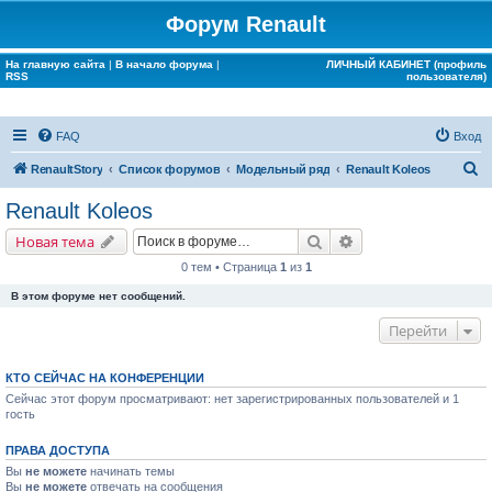
Форум Renault
На главную сайта
|
В начало форума
|
ЛИЧНЫЙ КАБИНЕТ (профиль
RSS
пользователя)
FAQ
Вход
П
RenaultStory
Список форумов
Модельный ряд
Renault Koleos
о
Renault Koleos
и
Поиск
Расширенный поис
Новая тема
с
0 тем • Страница
1
из
1
к
В этом форуме нет сообщений.
Перейти
КТО СЕЙЧАС НА КОНФЕРЕНЦИИ
Сейчас этот форум просматривают: нет зарегистрированных пользователей и 1
гость
ПРАВА ДОСТУПА
Вы
не можете
начинать темы
Вы
не можете
отвечать на сообщения