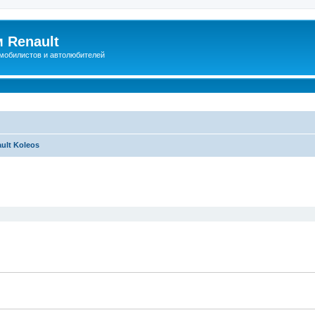
 Renault
мобилистов и автолюбителей
ult Koleos
иренный поиск