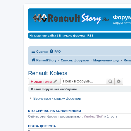
Форум
Форум авто
На главную сайта
|
В начало форума
|
RSS
Ссылки
FAQ
RenaultStory
Список форумов
Модельный ряд
Rena
Renault Koleos
Поиск
Расш
Новая тема
В этом форуме нет сообщений.
Вернуться к списку форумов
КТО СЕЙЧАС НА КОНФЕРЕНЦИИ
Сейчас этот форум просматривают:
Yandex [Bot]
и 1 гость
ПРАВА ДОСТУПА