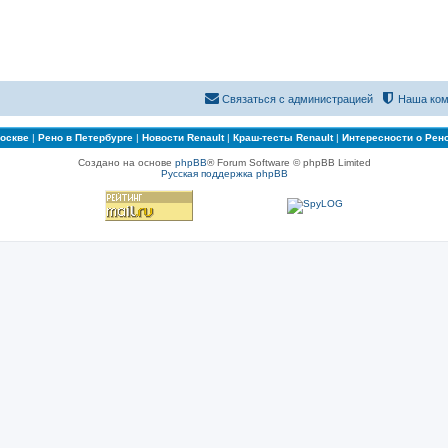
Связаться с администрацией
Наша ком
Москве
|
Рено в Петербурге
|
Новости Renault
|
Краш-тесты Renault
|
Интересности о Рен
Создано на основе
phpBB
® Forum Software © phpBB Limited
Русская поддержка phpBB