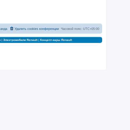
анда
Удалить cookies конференции
Часовой пояс:
UTC+05:00
о
|
Электромобили Renault
|
Концепт-кары Renault