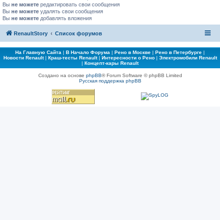
Вы
не можете
редактировать свои сообщения
Вы
не можете
удалять свои сообщения
Вы
не можете
добавлять вложения
RenaultStory
Список форумов
На Главную Сайта
|
В Начало Форума
|
Рено в Москве
|
Рено в Петербурге
|
Новости Renault
|
Краш-тесты Renault
|
Интересности о Рено
|
Электромобили Renault
|
Концепт-кары Renault
Создано на основе
phpBB
® Forum Software © phpBB Limited
Русская поддержка phpBB