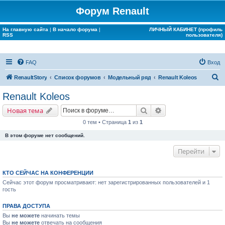
Форум Renault
На главную сайта
|
В начало форума
|
ЛИЧНЫЙ КАБИНЕТ (профиль
RSS
пользователя)
FAQ
Вход
П
RenaultStory
Список форумов
Модельный ряд
Renault Koleos
о
Renault Koleos
и
Поиск
Расширенный поис
Новая тема
с
0 тем • Страница
1
из
1
к
В этом форуме нет сообщений.
Перейти
КТО СЕЙЧАС НА КОНФЕРЕНЦИИ
Сейчас этот форум просматривают: нет зарегистрированных пользователей и 1
гость
ПРАВА ДОСТУПА
Вы
не можете
начинать темы
Вы
не можете
отвечать на сообщения