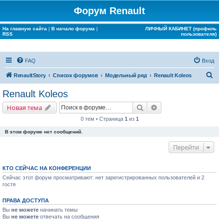
Форум Renault
На главную сайта
|
В начало форума
|
ЛИЧНЫЙ КАБИНЕТ (профиль
RSS
пользователя)
FAQ
Вход
П
RenaultStory
Список форумов
Модельный ряд
Renault Koleos
о
Renault Koleos
и
Поиск
Расширенный поис
Новая тема
с
0 тем • Страница
1
из
1
к
В этом форуме нет сообщений.
Перейти
КТО СЕЙЧАС НА КОНФЕРЕНЦИИ
Сейчас этот форум просматривают: нет зарегистрированных пользователей и 2
гостя
ПРАВА ДОСТУПА
Вы
не можете
начинать темы
Вы
не можете
отвечать на сообщения