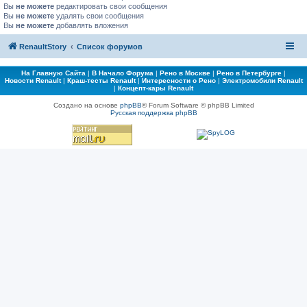
Вы
не можете
редактировать свои сообщения
Вы
не можете
удалять свои сообщения
Вы
не можете
добавлять вложения
RenaultStory
Список форумов
На Главную Сайта
|
В Начало Форума
|
Рено в Москве
|
Рено в Петербурге
|
Новости Renault
|
Краш-тесты Renault
|
Интересности о Рено
|
Электромобили Renault
|
Концепт-кары Renault
Создано на основе
phpBB
® Forum Software © phpBB Limited
Русская поддержка phpBB