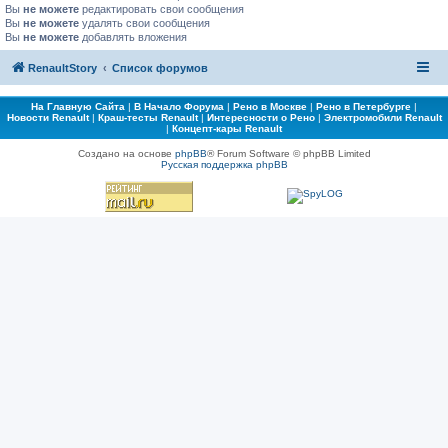
Вы
не можете
редактировать свои сообщения
Вы
не можете
удалять свои сообщения
Вы
не можете
добавлять вложения
RenaultStory
Список форумов
На Главную Сайта
|
В Начало Форума
|
Рено в Москве
|
Рено в Петербурге
|
Новости Renault
|
Краш-тесты Renault
|
Интересности о Рено
|
Электромобили Renault
|
Концепт-кары Renault
Создано на основе
phpBB
® Forum Software © phpBB Limited
Русская поддержка phpBB