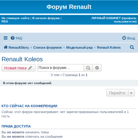
Форум Renault
На главную сайта
|
В начало форума
|
ЛИЧНЫЙ КАБИНЕТ (профиль
RSS
пользователя)
FAQ
Вход
П
RenaultStory
Список форумов
Модельный ряд
Renault Koleos
о
Renault Koleos
и
Поиск
Расширенный поис
Новая тема
с
0 тем • Страница
1
из
1
к
В этом форуме нет сообщений.
Перейти
КТО СЕЙЧАС НА КОНФЕРЕНЦИИ
Сейчас этот форум просматривают: нет зарегистрированных пользователей и 1
гость
ПРАВА ДОСТУПА
Вы
не можете
начинать темы
Вы
не можете
отвечать на сообщения