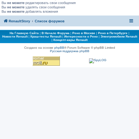
Вы
не можете
редактировать свои сообщения
Вы
не можете
удалять свои сообщения
Вы
не можете
добавлять вложения
RenaultStory
Список форумов
На Главную Сайта
|
В Начало Форума
|
Рено в Москве
|
Рено в Петербурге
|
Новости Renault
|
Краш-тесты Renault
|
Интересности о Рено
|
Электромобили Renault
|
Концепт-кары Renault
Создано на основе
phpBB
® Forum Software © phpBB Limited
Русская поддержка phpBB