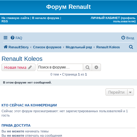
Форум Renault
На главную сайта
|
В начало форума
|
ЛИЧНЫЙ КАБИНЕТ (профиль
RSS
пользователя)
FAQ
Вход
П
RenaultStory
Список форумов
Модельный ряд
Renault Koleos
о
Renault Koleos
и
Поиск
Расширенный поис
Новая тема
с
0 тем • Страница
1
из
1
к
В этом форуме нет сообщений.
Перейти
КТО СЕЙЧАС НА КОНФЕРЕНЦИИ
Сейчас этот форум просматривают: нет зарегистрированных пользователей и 1
гость
ПРАВА ДОСТУПА
Вы
не можете
начинать темы
Вы
не можете
отвечать на сообщения