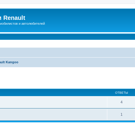
 Renault
мобилистов и автолюбителей
ult Kangoo
иренный поиск
ОТВЕТЫ
4
1