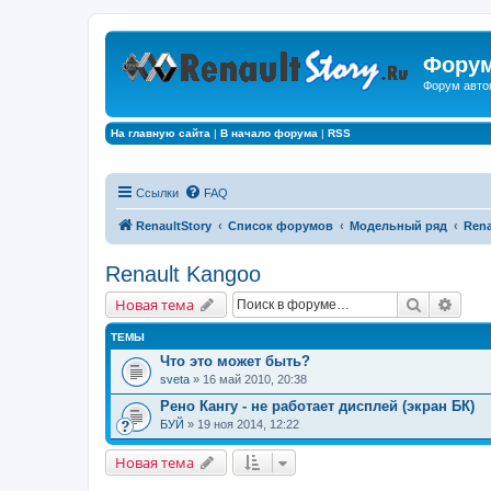
Форум
Форум авто
На главную сайта
|
В начало форума
|
RSS
Ссылки
FAQ
RenaultStory
Список форумов
Модельный ряд
Rena
Renault Kangoo
Поиск
Расш
Новая тема
ТЕМЫ
Что это может быть?
sveta
» 16 май 2010, 20:38
Рено Кангу - не работает дисплей (экран БК)
БУЙ
» 19 ноя 2014, 12:22
Новая тема