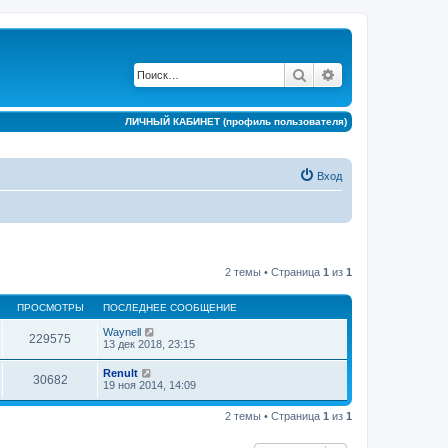
Поиск
Расширенный по
ЛИЧНЫЙ КАБИНЕТ (профиль пользователя)
Вход
2 темы • Страница
1
из
1
ПРОСМОТРЫ
ПОСЛЕДНЕЕ СООБЩЕНИЕ
Waynell
229575
13 дек 2018, 23:15
Renult
30682
19 ноя 2014, 14:09
2 темы • Страница
1
из
1