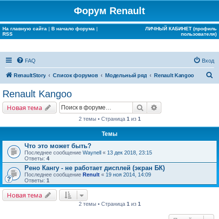
Форум Renault
На главную сайта
|
В начало форума
|
ЛИЧНЫЙ КАБИНЕТ (профиль
RSS
пользователя)
FAQ
Вход
П
RenaultStory
Список форумов
Модельный ряд
Renault Kangoo
о
Renault Kangoo
и
Поиск
Расширенный поис
Новая тема
с
2 темы • Страница
1
из
1
к
Темы
Что это может быть?
Последнее сообщение
Waynell
«
13 дек 2018, 23:15
Ответы:
4
Рено Кангу - не работает дисплей (экран БК)
Последнее сообщение
Renult
«
19 ноя 2014, 14:09
Ответы:
1
Новая тема
2 темы • Страница
1
из
1