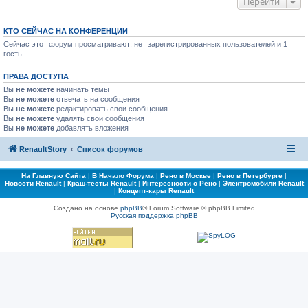
Перейти
КТО СЕЙЧАС НА КОНФЕРЕНЦИИ
Сейчас этот форум просматривают: нет зарегистрированных пользователей и 1
гость
ПРАВА ДОСТУПА
Вы
не можете
начинать темы
Вы
не можете
отвечать на сообщения
Вы
не можете
редактировать свои сообщения
Вы
не можете
удалять свои сообщения
Вы
не можете
добавлять вложения
RenaultStory
Список форумов
На Главную Сайта
|
В Начало Форума
|
Рено в Москве
|
Рено в Петербурге
|
Новости Renault
|
Краш-тесты Renault
|
Интересности о Рено
|
Электромобили Renault
|
Концепт-кары Renault
Создано на основе
phpBB
® Forum Software © phpBB Limited
Русская поддержка phpBB