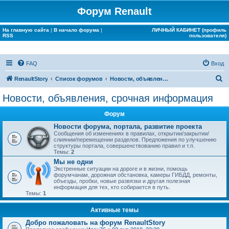
Форум Renault
На главную сайта
|
В начало форума
|
ЛИЧНЫЙ КАБИНЕТ (профиль
RSS
пользователя)
FAQ
Вход
П
RenaultStory
Список форумов
Новости, объявления, срочная информация
о
Новости, объявления, срочная информация
и
Форум
с
Новости форума, портала, развитие проекта
к
Сообщения об изменениях в правилах, открытии/закрытии/
слиянии/перемещении разделов. Предложения по улучшению
структуры портала, совершенствованию правил и т.п.
Темы:
2
Мы не одни
Экстренные ситуации на дороге и в жизни, помощь
форумчанам, дорожная обстановка, камеры ГИБДД, ремонты,
объезды, пробки, новые развязки и другая полезная
информация для тех, кто собирается в путь.
Темы:
1
Активные темы
Добро пожаловать на форум RenaultStory