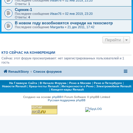
Последнее сообщение
Иван76
«
02 янв 2019, 23:20
Ответы:
1
Сценик-1
Последнее сообщение
Иван76
«
02 янв 2019, 23:20
Ответы:
4
В новом году возобновятся очереди на техосмотр
Последнее сообщение
Margarita
«
21 дек 2011, 17:42
Перейти
КТО СЕЙЧАС НА КОНФЕРЕНЦИИ
Сейчас этот форум просматривают: нет зарегистрированных пользователей и 1
гость
RenaultStory
Список форумов
На Главную Сайта
|
В Начало Форума
|
Рено в Москве
|
Рено в Петербурге
|
Новости Renault
|
Краш-тесты Renault
|
Интересности о Рено
|
Электромобили Renault
|
Концепт-кары Renault
Создано на основе
phpBB
® Forum Software © phpBB Limited
Русская поддержка phpBB