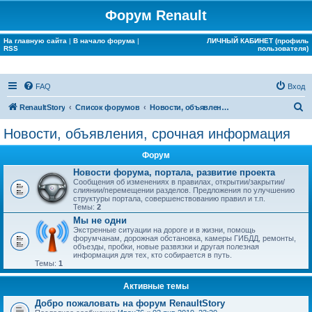
Форум Renault
На главную сайта
|
В начало форума
|
ЛИЧНЫЙ КАБИНЕТ (профиль
RSS
пользователя)
FAQ
Вход
П
RenaultStory
Список форумов
Новости, объявления, срочная информация
о
Новости, объявления, срочная информация
и
Форум
с
Новости форума, портала, развитие проекта
к
Сообщения об изменениях в правилах, открытии/закрытии/
слиянии/перемещении разделов. Предложения по улучшению
структуры портала, совершенствованию правил и т.п.
Темы:
2
Мы не одни
Экстренные ситуации на дороге и в жизни, помощь
форумчанам, дорожная обстановка, камеры ГИБДД, ремонты,
объезды, пробки, новые развязки и другая полезная
информация для тех, кто собирается в путь.
Темы:
1
Активные темы
Добро пожаловать на форум RenaultStory