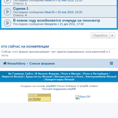
Последнее сообщение
Иван76
«
02 янв 2019, 23:20
Ответы:
1
Сценик-1
Последнее сообщение
Иван76
«
02 янв 2019, 23:20
Ответы:
4
В новом году возобновятся очереди на техосмотр
Последнее сообщение
Margarita
«
21 дек 2011, 17:42
Перейти
КТО СЕЙЧАС НА КОНФЕРЕНЦИИ
Сейчас этот форум просматривают: нет зарегистрированных пользователей и 1
гость
RenaultStory
Список форумов
На Главную Сайта
|
В Начало Форума
|
Рено в Москве
|
Рено в Петербурге
|
Новости Renault
|
Краш-тесты Renault
|
Интересности о Рено
|
Электромобили Renault
|
Концепт-кары Renault
Создано на основе
phpBB
® Forum Software © phpBB Limited
Русская поддержка phpBB