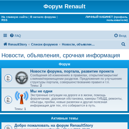
Форум Renault
На главную сайта
|
В начало форума
|
ЛИЧНЫЙ КАБИНЕТ (профиль
RSS
пользователя)
FAQ
Вход
П
RenaultStory
Список форумов
Новости, объявления, срочная информация
о
Новости, объявления, срочная информация
и
Форум
с
Новости форума, портала, развитие проекта
к
Сообщения об изменениях в правилах, открытии/закрытии/
слиянии/перемещении разделов. Предложения по улучшению
структуры портала, совершенствованию правил и т.п.
Темы:
2
Мы не одни
Экстренные ситуации на дороге и в жизни, помощь
форумчанам, дорожная обстановка, камеры ГИБДД, ремонты,
объезды, пробки, новые развязки и другая полезная
информация для тех, кто собирается в путь.
Темы:
1
Активные темы
Добро пожаловать на форум RenaultStory