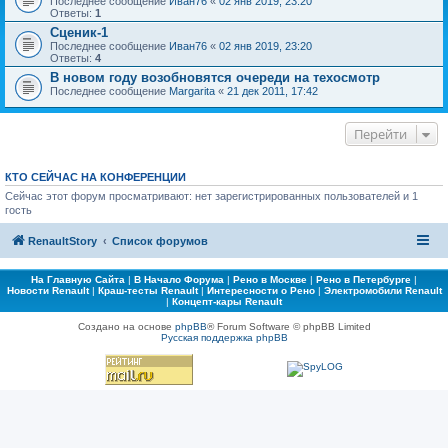
Последнее сообщение
Иван76
«
02 янв 2019, 23:20
Ответы:
1
Сценик-1
Последнее сообщение
Иван76
«
02 янв 2019, 23:20
Ответы:
4
В новом году возобновятся очереди на техосмотр
Последнее сообщение
Margarita
«
21 дек 2011, 17:42
Перейти
КТО СЕЙЧАС НА КОНФЕРЕНЦИИ
Сейчас этот форум просматривают: нет зарегистрированных пользователей и 1
гость
RenaultStory
Список форумов
На Главную Сайта
|
В Начало Форума
|
Рено в Москве
|
Рено в Петербурге
|
Новости Renault
|
Краш-тесты Renault
|
Интересности о Рено
|
Электромобили Renault
|
Концепт-кары Renault
Создано на основе
phpBB
® Forum Software © phpBB Limited
Русская поддержка phpBB