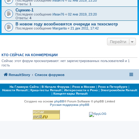
Последнее сообщение
Иван76
«
02 янв 2019, 23:20
Ответы:
1
Сценик-1
Последнее сообщение
Иван76
«
02 янв 2019, 23:20
Ответы:
4
В новом году возобновятся очереди на техосмотр
Последнее сообщение
Margarita
«
21 дек 2011, 17:42
Перейти
КТО СЕЙЧАС НА КОНФЕРЕНЦИИ
Сейчас этот форум просматривают: нет зарегистрированных пользователей и 1
гость
RenaultStory
Список форумов
На Главную Сайта
|
В Начало Форума
|
Рено в Москве
|
Рено в Петербурге
|
Новости Renault
|
Краш-тесты Renault
|
Интересности о Рено
|
Электромобили Renault
|
Концепт-кары Renault
Создано на основе
phpBB
® Forum Software © phpBB Limited
Русская поддержка phpBB