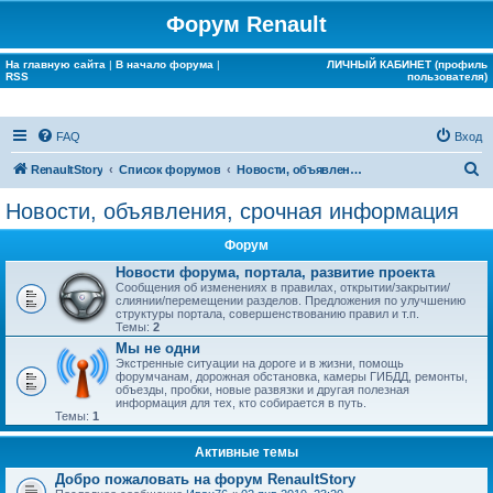
Форум Renault
На главную сайта
|
В начало форума
|
ЛИЧНЫЙ КАБИНЕТ (профиль
RSS
пользователя)
FAQ
Вход
П
RenaultStory
Список форумов
Новости, объявления, срочная информация
о
Новости, объявления, срочная информация
и
Форум
с
Новости форума, портала, развитие проекта
к
Сообщения об изменениях в правилах, открытии/закрытии/
слиянии/перемещении разделов. Предложения по улучшению
структуры портала, совершенствованию правил и т.п.
Темы:
2
Мы не одни
Экстренные ситуации на дороге и в жизни, помощь
форумчанам, дорожная обстановка, камеры ГИБДД, ремонты,
объезды, пробки, новые развязки и другая полезная
информация для тех, кто собирается в путь.
Темы:
1
Активные темы
Добро пожаловать на форум RenaultStory