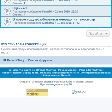
Последнее сообщение
Иван76
«
02 янв 2019, 23:20
Ответы:
1
Сценик-1
Последнее сообщение
Иван76
«
02 янв 2019, 23:20
Ответы:
4
В новом году возобновятся очереди на техосмотр
Последнее сообщение
Margarita
«
21 дек 2011, 17:42
Перейти
КТО СЕЙЧАС НА КОНФЕРЕНЦИИ
Сейчас этот форум просматривают: нет зарегистрированных пользователей и 1
гость
RenaultStory
Список форумов
На Главную Сайта
|
В Начало Форума
|
Рено в Москве
|
Рено в Петербурге
|
Новости Renault
|
Краш-тесты Renault
|
Интересности о Рено
|
Электромобили Renault
|
Концепт-кары Renault
Создано на основе
phpBB
® Forum Software © phpBB Limited
Русская поддержка phpBB