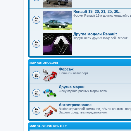
Renault 19, 20, 21, 25, 30...
Форум Renault 19 и других моделей с ц
Другие модели Renault
Форум всех других моделей Renault
МИР АВТОМОБИЛЯ
Форсаж
Тюнинг и автоспорт.
Другие марки
Обсуждение разных марок авто
Автострахование
Выбор страховой компании, обмен опытом, воп
Вашего средства передвижения...
МИР ЗА ОКНОМ RENAULT