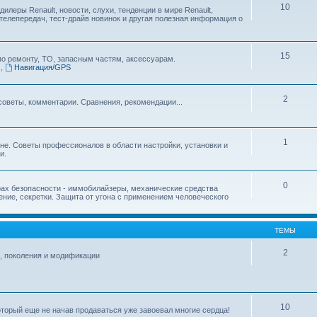
10
дилеры Renault, новости, слухи, тенденции в мире Renault,
телепередач, тест-драйв новинок и другая полезная информация о
15
по ремонту, ТО, запасным частям, аксессуарам.
.
,
Навигация/GPS
2
советы, комментарии. Сравнения, рекомендации...
1
ине. Советы профессионалов в области настройки, установки и
и.
0
ах безопасности - иммобилайзеры, механические средства
ние, секретки. Защита от угона с применением человеческого
ТЕМЫ
2
сии, поколения и модификации
10
который еще не начав продаваться уже завоевал многие сердца!