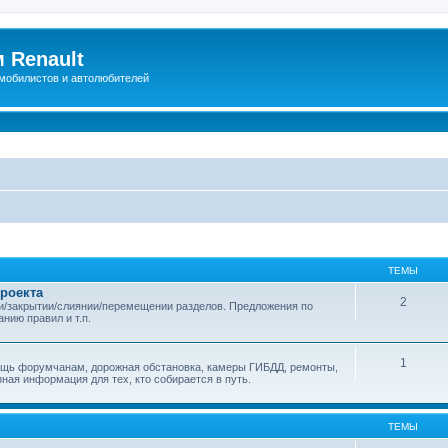
 Renault
мобилистов и автолюбителей
ТЕМЫ
проекта
2
и/закрытии/слиянии/перемещении разделов. Предложения по
нию правил и т.п.
1
мощь форумчанам, дорожная обстановка, камеры ГИБДД, ремонты,
зная информация для тех, кто собирается в путь.
ТЕМЫ