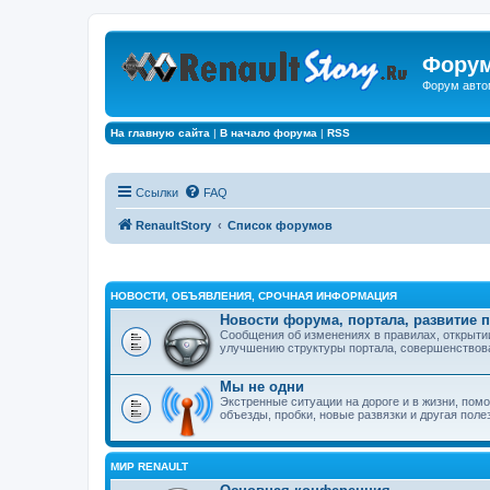
Форум
Форум авто
На главную сайта
|
В начало форума
|
RSS
Ссылки
FAQ
RenaultStory
Список форумов
НОВОСТИ, ОБЪЯВЛЕНИЯ, СРОЧНАЯ ИНФОРМАЦИЯ
Новости форума, портала, развитие 
Сообщения об изменениях в правилах, открыти
улучшению структуры портала, совершенствова
Мы не одни
Экстренные ситуации на дороге и в жизни, по
объезды, пробки, новые развязки и другая поле
МИР RENAULT