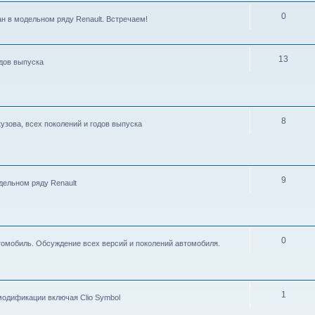
0
ан в модельном ряду Renault. Встречаем!
13
одов выпуска
8
узова, всех поколений и годов выпуска
9
дельном ряду Renault
0
томобиль. Обсуждение всех версий и поколений автомобиля.
1
 модификации включая Clio Symbol