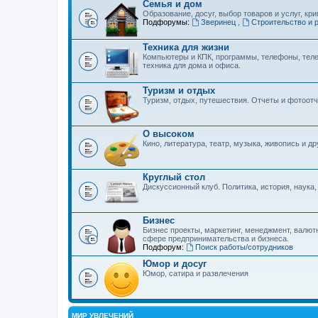
Семья и дом
Образование, досуг, выбор товаров и услуг, кр
Подфорумы:
Зверинец
,
Строительство и 
Техника для жизни
Компьютеры и КПК, программы, телефоны, теле
техника для дома и офиса.
Туризм и отдых
Туризм, отдых, путешествия. Отчеты и фотоотч
О высоком
Кино, литература, театр, музыка, живопись и д
Круглый стол
Дискуссионный клуб. Политика, история, наука,
Бизнес
Бизнес проекты, маркетинг, менеджмент, валют
сфере предпринимательства и бизнеса.
Подфорум:
Поиск работы/сотрудников
Юмор и досуг
Юмор, сатира и развлечения
МИР УВЛЕЧЕНИЙ