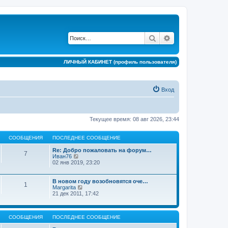
Поиск
Расширенный по
ЛИЧНЫЙ КАБИНЕТ (профиль пользователя)
Вход
Текущее время: 08 авг 2026, 23:44
СООБЩЕНИЯ
ПОСЛЕДНЕЕ СООБЩЕНИЕ
Re: Добро пожаловать на форум…
7
П
Иван76
е
02 янв 2019, 23:20
р
е
й
В новом году возобновятся оче…
1
т
П
Margarita
и
е
21 дек 2011, 17:42
к
р
п
е
о
й
с
СООБЩЕНИЯ
ПОСЛЕДНЕЕ СООБЩЕНИЕ
т
л
и