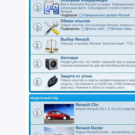
Основная конференция
Всё о Renault в России и в мире. Официальные 
шпионские фото. Обсуждение статей в прессе, 
Renault.
Подфорум:
Официальные дилеры Renault
Обмен опытом
Обмен опытом эксплуатации Renault, вопросы 
Подфорумы:
Дизель-клуб
,
Вечные темы..
Выбор Renault
Помощь в выборе Renault. Комплектация, ТТХ, 
Автозвук
Раздел для тех, кто любит хороший звук в маш
покупки компонентов для автомобильной музык
Защита от угона
Обмен опытом и советы профессионалов о мер
защиты, спутниковые устройства, GSM оповеще
фактора. Новинки в области охраны авто.
МОДЕЛЬНЫЙ РЯД
Renault Clio
Форум Renault Clio I, II, III и все вер
Renault Duster
Форум Renault Duster - автомобиль, 