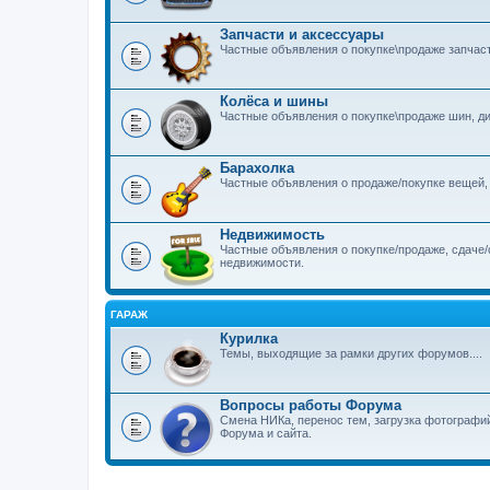
Запчасти и аксессуары
Частные объявления о покупке\продаже запчас
Колёса и шины
Частные объявления о покупке\продаже шин, дис
Барахолка
Частные объявления о продаже/покупке вещей
Недвижимость
Частные объявления о покупке/продаже, сдаче/
недвижимости.
ГАРАЖ
Курилка
Темы, выходящие за рамки других форумов....
Вопросы работы Форума
Смена НИКа, перенос тем, загрузка фотографи
Форума и сайта.