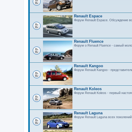
Renault Espace
Форум Renault Espace. Обсуждение вс
Renault Fluence
Форум о Renault Fluence - самый мол
Renault Kangoo
Форум Renault Kangoo - представител
Renault Koleos
Форум Renault Koleos - первый насто
Renault Laguna
Форум Renault Laguna всех поколений