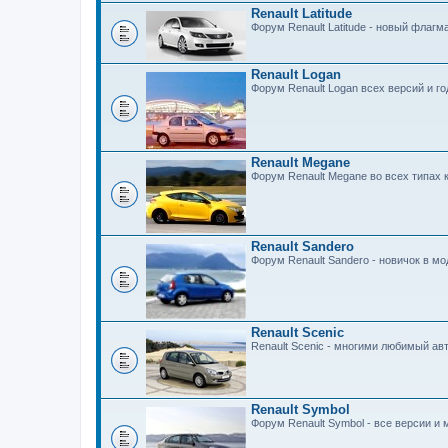
Renault Latitude
Форум Renault Latitude - новый флагм
Renault Logan
Форум Renault Logan всех версий и г
Renault Megane
Форум Renault Megane во всех типах к
Renault Sandero
Форум Renault Sandero - новичок в мо
Renault Scenic
Renault Scenic - многими любимый ав
Renault Symbol
Форум Renault Symbol - все версии и