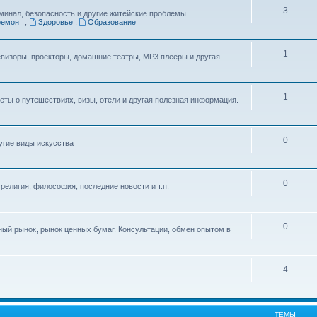
3
иминал, безопасность и другие житейские проблемы.
ремонт
,
Здоровье
,
Образование
1
визоры, проекторы, домашние театры, MP3 плееры и другая
1
еты о путешествиях, визы, отели и другая полезная информация.
0
ругие виды искусства
0
 религия, философия, последние новости и т.п.
0
ный рынок, рынок ценных бумаг. Консультации, обмен опытом в
4
ТЕМЫ