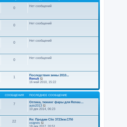
ю
и
Нет сообщений
к
0
п
о
с
л
е
Нет сообщений
0
д
н
е
м
у
Нет сообщений
0
с
о
о
б
щ
Нет сообщений
0
е
н
и
ю
Последствия зимы 2010...
1
П
Renult
е
16 май 2010, 15:22
р
е
й
СООБЩЕНИЯ
ПОСЛЕДНЕЕ СООБЩЕНИЕ
т
и
Оптика, тюнинг фары для Renau…
к
7
П
auto2013
п
е
10 дек 2014, 06:23
о
р
с
е
л
й
е
Re: Продам Clio 3723км.СПб
22
т
д
П
xsignes
и
н
е
18 дек 2017, 20:51