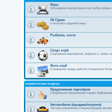
Игры
Обсуждение компьютерных игр, выбор игровых
Лё Гурме
О вкусной и здоровой пище
Рыбалка, охота
Спорт клуб
Спортивные мероприятия, Формула 1, любые те
Фото клуб
В перерывах между работой и вождением Renau
КОММЕРЧЕСКИЕ РАЗДЕЛЫ
Предложения партнёров
Специальные предложения и акции. Информация 
Автомобили (продажа/покупка)
Частные объявления о покупке\продаже автом