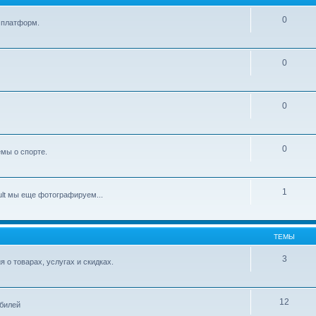
0
 платформ.
0
0
0
мы о спорте.
1
lt мы еще фотографируем...
ТЕМЫ
3
о товарах, услугах и скидках.
12
обилей