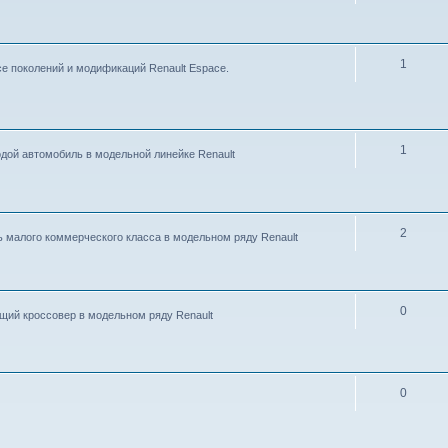
1
е поколений и модификаций Renault Espace.
1
одой автомобиль в модельной линейке Renault
2
ь малого коммерческого класса в модельном ряду Renault
0
ящий кроссовер в модельном ряду Renault
0