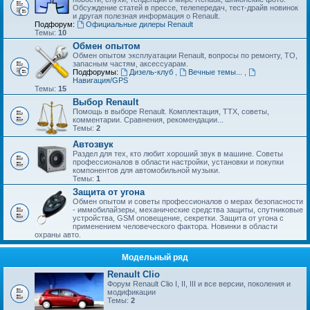
Обсуждение статей в прессе, телепередач, тест-драйв новинок
и другая полезная информация о Renault.
Подфорум:
Официальные дилеры Renault
Темы:
10
Обмен опытом
Обмен опытом эксплуатации Renault, вопросы по ремонту, ТО,
запасным частям, аксессуарам.
Подфорумы:
Дизель-клуб
,
Вечные темы...
,
Навигация/GPS
Темы:
15
Выбор Renault
Помощь в выборе Renault. Комплектация, ТТХ, советы,
комментарии. Сравнения, рекомендации...
Темы:
2
Автозвук
Раздел для тех, кто любит хороший звук в машине. Советы
профессионалов в области настройки, установки и покупки
компонентов для автомобильной музыки.
Темы:
1
Защита от угона
Обмен опытом и советы профессионалов о мерах безопасности
- иммобилайзеры, механические средства защиты, спутниковые
устройства, GSM оповещение, секретки. Защита от угона с
применением человеческого фактора. Новинки в области
охраны авто.
Модельный ряд
Renault Clio
Форум Renault Clio I, II, III и все версии, поколения и
модификации
Темы:
2