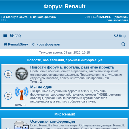
Форум Renault
На главную сайта
|
В начало форума
|
ЛИЧНЫЙ КАБИНЕТ (профиль
RSS
пользователя)
FAQ
Вход
П
RenaultStory
Список форумов
о
Текущее время: 09 авг 2026, 16:18
и
Новости, объявления, срочная информация
с
Новости форума, портала, развитие проекта
Сообщения об изменениях в правилах, открытии/закрытии/
к
слиянии/перемещении разделов. Предложения по улучшению
структуры портала, совершенствованию правил и т.п.
Темы:
2
Мы не одни
Экстренные ситуации на дороге и в жизни, помощь
форумчанам, дорожная обстановка, камеры ГИБДД, ремонты,
объезды, пробки, новые развязки и другая полезная
информация для тех, кто собирается в путь.
Темы:
1
Мир Renault
Основная конференция
Всё о Renault в России и в мире. Официальные дилеры Renault,
новости, слухи, тенденции в мире Renault, шпионские фото.