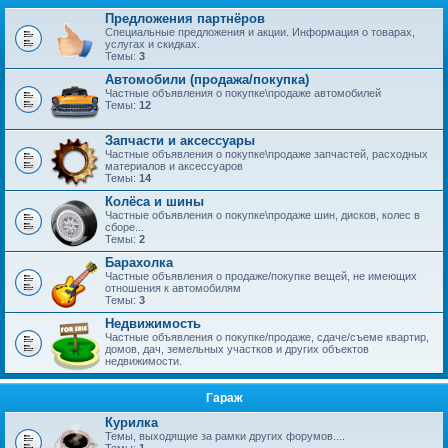
Предложения партнёров
Специальные предложения и акции. Информация о товарах,
услугах и скидках.
Темы:
3
Автомобили (продажа/покупка)
Частные объявления о покупке\продаже автомобилей
Темы:
12
Запчасти и аксессуары
Частные объявления о покупке\продаже запчастей, расходных
материалов и аксессуаров
Темы:
14
Колёса и шины
Частные объявления о покупке\продаже шин, дисков, колес в
сборе...
Темы:
2
Барахолка
Частные объявления о продаже/покупке вещей, не имеющих
отношения к автомобилям
Темы:
3
Недвижимость
Частные объявления о покупке/продаже, сдаче/съеме квартир,
домов, дач, земельных участков и других объектов
недвижимости.
Гараж
Курилка
Темы, выходящие за рамки других форумов....