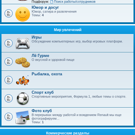
Подфорум:
Поиск работы/сотрудников
Юмор и досуг
Юмор, сатира и развлечения
Темы:
4
Мир увлечений
Игры
Обсуждение компьютерных игр, выбор игровых платформ.
Лё Гурме
О вкусной и здоровой пище
Рыбалка, охота
Спорт клуб
Спортивные мероприятия, Формула 1, любые темы о спорте.
Фото клуб
В перерывах между работой и вождением Renault мы еще
фотографируем...
Темы:
1
Коммерческие разделы