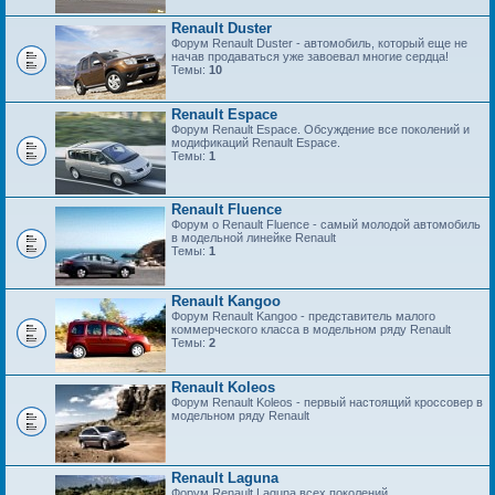
Renault Duster
Форум Renault Duster - автомобиль, который еще не
начав продаваться уже завоевал многие сердца!
Темы:
10
Renault Espace
Форум Renault Espace. Обсуждение все поколений и
модификаций Renault Espace.
Темы:
1
Renault Fluence
Форум о Renault Fluence - самый молодой автомобиль
в модельной линейке Renault
Темы:
1
Renault Kangoo
Форум Renault Kangoo - представитель малого
коммерческого класса в модельном ряду Renault
Темы:
2
Renault Koleos
Форум Renault Koleos - первый настоящий кроссовер в
модельном ряду Renault
Renault Laguna
Форум Renault Laguna всех поколений