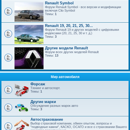
Renault Symbol
Форум Renault Symbol - все версии и модификации
включая Clio Symbol
Темы:
1
Renault 19, 20, 21, 25, 30...
Форум Renault 19 и других моделей с цифровыми
индексами (20, 21, 25, 30 и т. д.)
Темы:
3
Другие модели Renault
Форум всех других моделей Renault
Темы:
13
Мир автомобиля
Форсаж
Тюнинг и автоспорт.
Темы:
1
Другие марки
Обсуждение разных марок авто
Темы:
3
Автострахование
Выбор страховой компании, обмен опытом, вопросы и
"подводные камни", КАСКО, ОСАГО и все о страховании Вашего