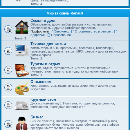
средства передвижения...
Темы:
3
Мир за окном Renault
Семья и дом
Образование, досуг, выбор товаров и услуг, криминал,
безопасность и другие житейские проблемы.
Подфорумы:
Зверинец
,
Строительство и ремонт
,
Здоровье
,
Образование
Темы:
3
Техника для жизни
Компьютеры и КПК, программы, телефоны, телевизоры,
проекторы, домашние театры, MP3 плееры и другая техника для
дома и офиса.
Темы:
1
Туризм и отдых
Туризм, отдых, путешествия. Отчеты и фотоотчеты о
путешествиях, визы, отели и другая полезная информация.
Темы:
1
О высоком
Кино, литература, театр, музыка, живопись и другие виды
искусства
Круглый стол
Дискуссионный клуб. Политика, история, наука, религия,
философия, последние новости и т.п.
Бизнес
Бизнес проекты, маркетинг, менеджмент, валютный рынок,
рынок ценных бумаг. Консультации, обмен опытом в сфере
предпринимательства и бизнеса.