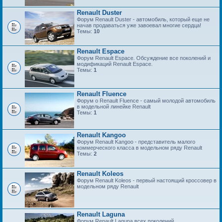
Renault Duster
Форум Renault Duster - автомобиль, который еще не
начав продаваться уже завоевал многие сердца!
Темы:
10
Renault Espace
Форум Renault Espace. Обсуждение все поколений и
модификаций Renault Espace.
Темы:
1
Renault Fluence
Форум о Renault Fluence - самый молодой автомобиль
в модельной линейке Renault
Темы:
1
Renault Kangoo
Форум Renault Kangoo - представитель малого
коммерческого класса в модельном ряду Renault
Темы:
2
Renault Koleos
Форум Renault Koleos - первый настоящий кроссовер в
модельном ряду Renault
Renault Laguna
Форум Renault Laguna всех поколений