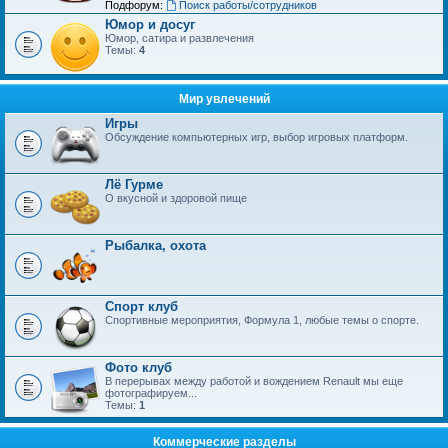
Подфорум:
Поиск работы/сотрудников
Юмор и досуг
Юмор, сатира и развлечения
Темы:
4
Мир увлечений
Игры
Обсуждение компьютерных игр, выбор игровых платформ.
Лё Гурме
О вкусной и здоровой пище
Рыбалка, охота
Спорт клуб
Спортивные мероприятия, Формула 1, любые темы о спорте.
Фото клуб
В перерывах между работой и вождением Renault мы еще
фотографируем...
Темы:
1
Коммерческие разделы