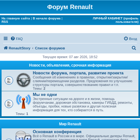
Форум Renault
На главную сайта
|
В начало форума
|
ЛИЧНЫЙ КАБИНЕТ (профиль
RSS
пользователя)
FAQ
Вход
П
RenaultStory
Список форумов
о
Текущее время: 07 авг 2026, 18:52
и
Новости, объявления, срочная информация
с
Новости форума, портала, развитие проекта
Сообщения об изменениях в правилах, открытии/закрытии/
к
слиянии/перемещении разделов. Предложения по улучшению
структуры портала, совершенствованию правил и т.п.
Темы:
2
Мы не одни
Экстренные ситуации на дороге и в жизни, помощь
форумчанам, дорожная обстановка, камеры ГИБДД, ремонты,
объезды, пробки, новые развязки и другая полезная
информация для тех, кто собирается в путь.
Темы:
1
Мир Renault
Основная конференция
Всё о Renault в России и в мире. Официальные дилеры Renault,
новости, слухи, тенденции в мире Renault, шпионские фото.