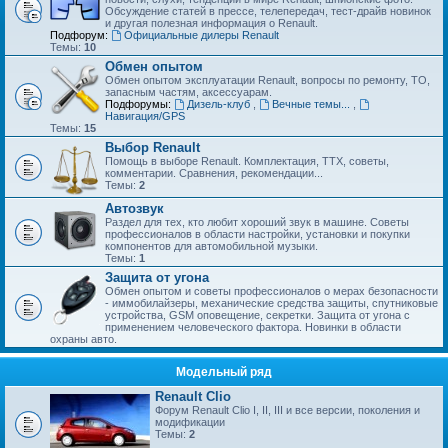
Обсуждение статей в прессе, телепередач, тест-драйв новинок
и другая полезная информация о Renault.
Подфорум:
Официальные дилеры Renault
Темы:
10
Обмен опытом
Обмен опытом эксплуатации Renault, вопросы по ремонту, ТО,
запасным частям, аксессуарам.
Подфорумы:
Дизель-клуб
,
Вечные темы...
,
Навигация/GPS
Темы:
15
Выбор Renault
Помощь в выборе Renault. Комплектация, ТТХ, советы,
комментарии. Сравнения, рекомендации...
Темы:
2
Автозвук
Раздел для тех, кто любит хороший звук в машине. Советы
профессионалов в области настройки, установки и покупки
компонентов для автомобильной музыки.
Темы:
1
Защита от угона
Обмен опытом и советы профессионалов о мерах безопасности
- иммобилайзеры, механические средства защиты, спутниковые
устройства, GSM оповещение, секретки. Защита от угона с
применением человеческого фактора. Новинки в области
охраны авто.
Модельный ряд
Renault Clio
Форум Renault Clio I, II, III и все версии, поколения и
модификации
Темы:
2