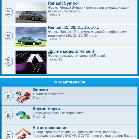
Renault Symbol
Форум Renault Symbol - все версии и модификации
включая Clio Symbol
Темы:
1
Renault 19, 20, 21, 25, 30...
Форум Renault 19 и других моделей с цифровыми
индексами (20, 21, 25, 30 и т. д.)
Темы:
3
Другие модели Renault
Форум всех других моделей Renault
Темы:
13
Мир автомобиля
Форсаж
Тюнинг и автоспорт.
Темы:
1
Другие марки
Обсуждение разных марок авто
Темы:
3
Автострахование
Выбор страховой компании, обмен опытом, вопросы и
"подводные камни", КАСКО, ОСАГО и все о страховании Вашего