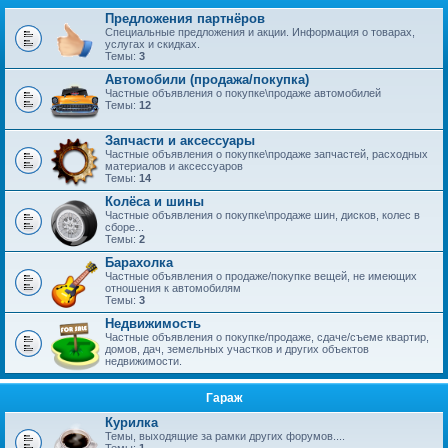
Предложения партнёров
Специальные предложения и акции. Информация о товарах,
услугах и скидках.
Темы:
3
Автомобили (продажа/покупка)
Частные объявления о покупке\продаже автомобилей
Темы:
12
Запчасти и аксессуары
Частные объявления о покупке\продаже запчастей, расходных
материалов и аксессуаров
Темы:
14
Колёса и шины
Частные объявления о покупке\продаже шин, дисков, колес в
сборе...
Темы:
2
Барахолка
Частные объявления о продаже/покупке вещей, не имеющих
отношения к автомобилям
Темы:
3
Недвижимость
Частные объявления о покупке/продаже, сдаче/съеме квартир,
домов, дач, земельных участков и других объектов
недвижимости.
Гараж
Курилка
Темы, выходящие за рамки других форумов....