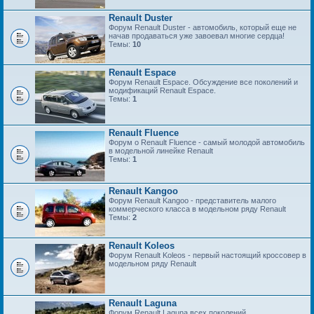
Renault Duster
Форум Renault Duster - автомобиль, который еще не
начав продаваться уже завоевал многие сердца!
Темы:
10
Renault Espace
Форум Renault Espace. Обсуждение все поколений и
модификаций Renault Espace.
Темы:
1
Renault Fluence
Форум о Renault Fluence - самый молодой автомобиль
в модельной линейке Renault
Темы:
1
Renault Kangoo
Форум Renault Kangoo - представитель малого
коммерческого класса в модельном ряду Renault
Темы:
2
Renault Koleos
Форум Renault Koleos - первый настоящий кроссовер в
модельном ряду Renault
Renault Laguna
Форум Renault Laguna всех поколений