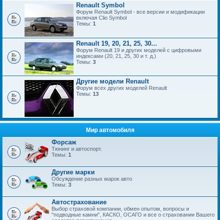
Renault Symbol
Форум Renault Symbol - все версии и модификации
включая Clio Symbol
Темы:
1
Renault 19, 20, 21, 25, 30...
Форум Renault 19 и других моделей с цифровыми
индексами (20, 21, 25, 30 и т. д.)
Темы:
3
Другие модели Renault
Форум всех других моделей Renault
Темы:
13
Мир автомобиля
Форсаж
Тюнинг и автоспорт.
Темы:
1
Другие марки
Обсуждение разных марок авто
Темы:
3
Автострахование
Выбор страховой компании, обмен опытом, вопросы и
"подводные камни", КАСКО, ОСАГО и все о страховании Вашего