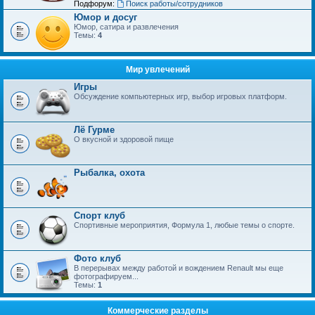
Подфорум:
Поиск работы/сотрудников
Юмор и досуг
Юмор, сатира и развлечения
Темы:
4
Мир увлечений
Игры
Обсуждение компьютерных игр, выбор игровых платформ.
Лё Гурме
О вкусной и здоровой пище
Рыбалка, охота
Спорт клуб
Спортивные мероприятия, Формула 1, любые темы о спорте.
Фото клуб
В перерывах между работой и вождением Renault мы еще
фотографируем...
Темы:
1
Коммерческие разделы