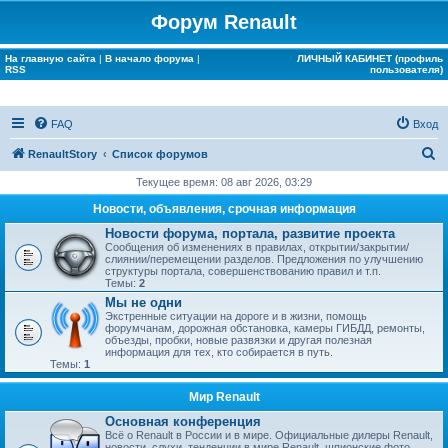
Форум Renault
На главную сайта
|
В начало форума
|
ЛИЧНЫЙ КАБИНЕТ (профиль
RSS
пользователя)
FAQ
Вход
П
RenaultStory
Список форумов
о
Текущее время: 08 авг 2026, 03:29
и
Новости, объявления, срочная информация
с
Новости форума, портала, развитие проекта
Сообщения об изменениях в правилах, открытии/закрытии/
к
слиянии/перемещении разделов. Предложения по улучшению
структуры портала, совершенствованию правил и т.п.
Темы:
2
Мы не одни
Экстренные ситуации на дороге и в жизни, помощь
форумчанам, дорожная обстановка, камеры ГИБДД, ремонты,
объезды, пробки, новые развязки и другая полезная
информация для тех, кто собирается в путь.
Темы:
1
Мир Renault
Основная конференция
Всё о Renault в России и в мире. Официальные дилеры Renault,
новости, слухи, тенденции в мире Renault, шпионские фото.