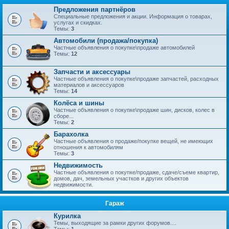
Предложения партнёров
Специальные предложения и акции. Информация о товарах,
услугах и скидках.
Темы:
3
Автомобили (продажа/покупка)
Частные объявления о покупке\продаже автомобилей
Темы:
12
Запчасти и аксессуары
Частные объявления о покупке\продаже запчастей, расходных
материалов и аксессуаров
Темы:
14
Колёса и шины
Частные объявления о покупке\продаже шин, дисков, колес в
сборе...
Темы:
2
Барахолка
Частные объявления о продаже/покупке вещей, не имеющих
отношения к автомобилям
Темы:
3
Недвижимость
Частные объявления о покупке/продаже, сдаче/съеме квартир,
домов, дач, земельных участков и других объектов
недвижимости.
Гараж
Курилка
Темы, выходящие за рамки других форумов....