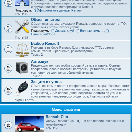
Обсуждение статей в прессе, телепередач, тест-драйв новинок
и другая полезная информация о Renault.
Подфорум:
Официальные дилеры Renault
Темы:
10
Обмен опытом
Обмен опытом эксплуатации Renault, вопросы по ремонту, ТО,
запасным частям, аксессуарам.
Подфорумы:
Дизель-клуб
,
Вечные темы...
,
Навигация/GPS
Темы:
15
Выбор Renault
Помощь в выборе Renault. Комплектация, ТТХ, советы,
комментарии. Сравнения, рекомендации...
Темы:
2
Автозвук
Раздел для тех, кто любит хороший звук в машине. Советы
профессионалов в области настройки, установки и покупки
компонентов для автомобильной музыки.
Темы:
1
Защита от угона
Обмен опытом и советы профессионалов о мерах безопасности
- иммобилайзеры, механические средства защиты, спутниковые
устройства, GSM оповещение, секретки. Защита от угона с
применением человеческого фактора. Новинки в области
охраны авто.
Модельный ряд
Renault Clio
Форум Renault Clio I, II, III и все версии, поколения и
модификации
Темы:
2