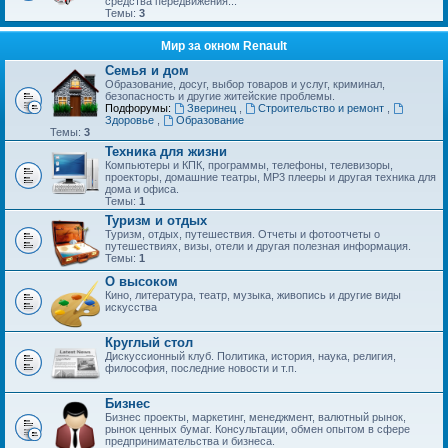
средства передвижения...
Темы:
3
Мир за окном Renault
Семья и дом
Образование, досуг, выбор товаров и услуг, криминал,
безопасность и другие житейские проблемы.
Подфорумы:
Зверинец
,
Строительство и ремонт
,
Здоровье
,
Образование
Темы:
3
Техника для жизни
Компьютеры и КПК, программы, телефоны, телевизоры,
проекторы, домашние театры, MP3 плееры и другая техника для
дома и офиса.
Темы:
1
Туризм и отдых
Туризм, отдых, путешествия. Отчеты и фотоотчеты о
путешествиях, визы, отели и другая полезная информация.
Темы:
1
О высоком
Кино, литература, театр, музыка, живопись и другие виды
искусства
Круглый стол
Дискуссионный клуб. Политика, история, наука, религия,
философия, последние новости и т.п.
Бизнес
Бизнес проекты, маркетинг, менеджмент, валютный рынок,
рынок ценных бумаг. Консультации, обмен опытом в сфере
предпринимательства и бизнеса.