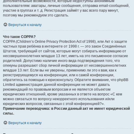
дополнительные возможности, которые недоступны анонимным
пользователям: аватары, личные сообщения, отправка email-сообщений,
участие в группах и т. д. Регистрация займёт у вас всего пару минут,
поэтому мы рекомендуем это сделать.
Вернуться к началу
Что такое COPPA?
COPPA (Children’s Online Privacy Protection Act of 1998), или Акт о защите
частных прав ребёнка в интернете от 1998 г. — это закон Соединённых
Штатов, требующий от сайтов, которые могут собирать информацию от
несовершеннолетних младше 13 лет, иметь на это письменное согласие
родителей. Допустимо наличие иного вида подтверждения того, что
опекуны разрешают сбор личной информации от несовершеннолетних
младше 13 лет. Если вы не уверены, применимо ли это к вам, как к
регистрирующемуся на конференции, или к самой конференции,
обратитесь за помощью к юрисконсульту. Обратите внимание, что phpBB
Limited администрация данной конференции не может давать
рекомендаций по правовым вопросам и не является объектом
юридических отношений, кроме указанных в ответе на вопрос «С кем
можно связаться по вопросу некорректного использования и/или
юридических вопросов, связанных с этой конференцией?».
Примечание переводчика: в России данный акт не имеет юридической
силы.
.
Вернуться к началу