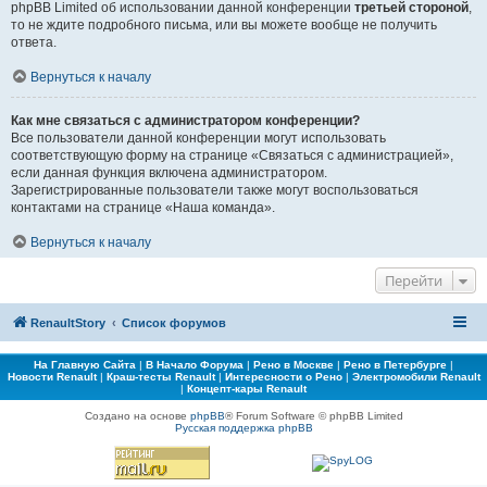
phpBB Limited об использовании данной конференции
третьей стороной
,
то не ждите подробного письма, или вы можете вообще не получить
ответа.
Вернуться к началу
Как мне связаться с администратором конференции?
Все пользователи данной конференции могут использовать
соответствующую форму на странице «Связаться с администрацией»,
если данная функция включена администратором.
Зарегистрированные пользователи также могут воспользоваться
контактами на странице «Наша команда».
Вернуться к началу
Перейти
RenaultStory
Список форумов
На Главную Сайта
|
В Начало Форума
|
Рено в Москве
|
Рено в Петербурге
|
Новости Renault
|
Краш-тесты Renault
|
Интересности о Рено
|
Электромобили Renault
|
Концепт-кары Renault
Создано на основе
phpBB
® Forum Software © phpBB Limited
Русская поддержка phpBB