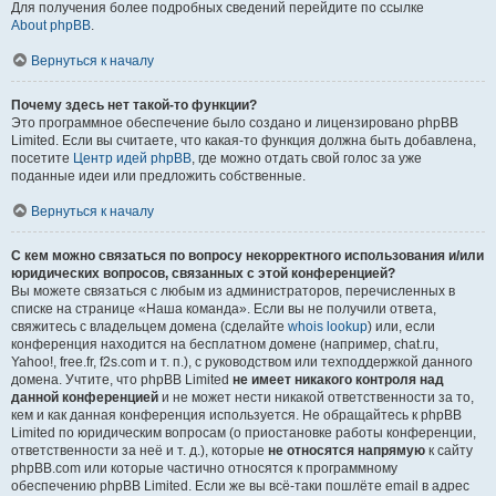
Для получения более подробных сведений перейдите по ссылке
About phpBB
.
Вернуться к началу
Почему здесь нет такой-то функции?
Это программное обеспечение было создано и лицензировано phpBB
Limited. Если вы считаете, что какая-то функция должна быть добавлена,
посетите
Центр идей phpBB
, где можно отдать свой голос за уже
поданные идеи или предложить собственные.
Вернуться к началу
С кем можно связаться по вопросу некорректного использования и/или
юридических вопросов, связанных с этой конференцией?
Вы можете связаться с любым из администраторов, перечисленных в
списке на странице «Наша команда». Если вы не получили ответа,
свяжитесь с владельцем домена (сделайте
whois lookup
) или, если
конференция находится на бесплатном домене (например, chat.ru,
Yahoo!, free.fr, f2s.com и т. п.), с руководством или техподдержкой данного
домена. Учтите, что phpBB Limited
не имеет никакого контроля над
данной конференцией
и не может нести никакой ответственности за то,
кем и как данная конференция используется. Не обращайтесь к phpBB
Limited по юридическим вопросам (о приостановке работы конференции,
ответственности за неё и т. д.), которые
не относятся напрямую
к сайту
phpBB.com или которые частично относятся к программному
обеспечению phpBB Limited. Если же вы всё-таки пошлёте email в адрес