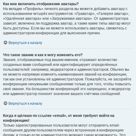
Как мне включить отображение аватары?
На вкладке «Профиль» личного раздела вы можете добавить аватару с
использованием четырёх инструментов: «Граватар», «Галерея аватар»,
«Удалённая аватара» или «Загружаемая аватара». От администратора
зависит, включена ли поддержка аватар, а также какие типы аватар могут
быть доступны. Если вы не можете использовать аватары, свяжитесь с
администратором конференции для выяснения причин.
Вернуться к началу
Что такое звание и как я могу изменить его?
Звания, отображаемые под вашим именем, отражают количество
созданных вами сообщений или идентифицируют определённых
пользователей: например, модераторов и администраторов. Обычно вы
не можете напрямую изменять наименования званий на конференции,
так как они установлены её администратором. Пожалуйста, не засоряйте
конференцию ненужными сообщениями только для того, чтобы повысить
своё звание. На большинстве конференций это запрещено, и модератор
или администратор понизят значение вашего счётчика сообщений.
Вернуться к началу
Когда я щёлкаю по ссылке «email», от меня требуют войти на
конференцию!
Только зарегистрированные пользователи могут отправлять email-
сообщения другим пользователям через встроенную в конференцию
форму, и только если администратор включил такую возможность. Это