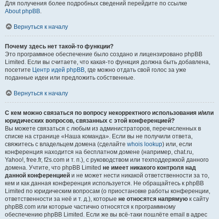
Для получения более подробных сведений перейдите по ссылке
About phpBB
.
Вернуться к началу
Почему здесь нет такой-то функции?
Это программное обеспечение было создано и лицензировано phpBB
Limited. Если вы считаете, что какая-то функция должна быть добавлена,
посетите
Центр идей phpBB
, где можно отдать свой голос за уже
поданные идеи или предложить собственные.
Вернуться к началу
С кем можно связаться по вопросу некорректного использования и/или
юридических вопросов, связанных с этой конференцией?
Вы можете связаться с любым из администраторов, перечисленных в
списке на странице «Наша команда». Если вы не получили ответа,
свяжитесь с владельцем домена (сделайте
whois lookup
) или, если
конференция находится на бесплатном домене (например, chat.ru,
Yahoo!, free.fr, f2s.com и т. п.), с руководством или техподдержкой данного
домена. Учтите, что phpBB Limited
не имеет никакого контроля над
данной конференцией
и не может нести никакой ответственности за то,
кем и как данная конференция используется. Не обращайтесь к phpBB
Limited по юридическим вопросам (о приостановке работы конференции,
ответственности за неё и т. д.), которые
не относятся напрямую
к сайту
phpBB.com или которые частично относятся к программному
обеспечению phpBB Limited. Если же вы всё-таки пошлёте email в адрес