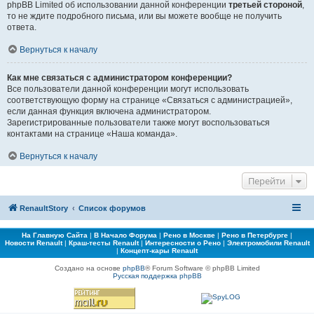
phpBB Limited об использовании данной конференции
третьей стороной
,
то не ждите подробного письма, или вы можете вообще не получить
ответа.
Вернуться к началу
Как мне связаться с администратором конференции?
Все пользователи данной конференции могут использовать
соответствующую форму на странице «Связаться с администрацией»,
если данная функция включена администратором.
Зарегистрированные пользователи также могут воспользоваться
контактами на странице «Наша команда».
Вернуться к началу
Перейти
RenaultStory
Список форумов
На Главную Сайта
|
В Начало Форума
|
Рено в Москве
|
Рено в Петербурге
|
Новости Renault
|
Краш-тесты Renault
|
Интересности о Рено
|
Электромобили Renault
|
Концепт-кары Renault
Создано на основе
phpBB
® Forum Software © phpBB Limited
Русская поддержка phpBB