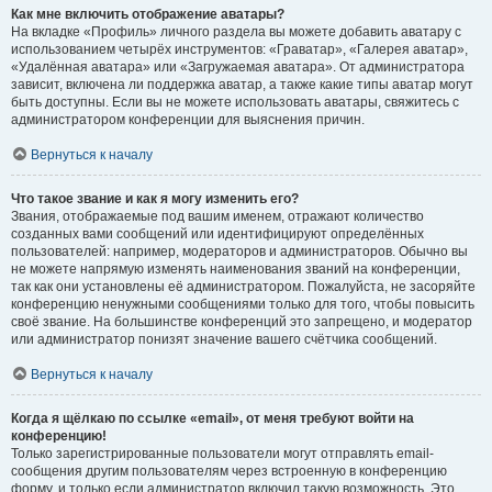
Как мне включить отображение аватары?
На вкладке «Профиль» личного раздела вы можете добавить аватару с
использованием четырёх инструментов: «Граватар», «Галерея аватар»,
«Удалённая аватара» или «Загружаемая аватара». От администратора
зависит, включена ли поддержка аватар, а также какие типы аватар могут
быть доступны. Если вы не можете использовать аватары, свяжитесь с
администратором конференции для выяснения причин.
Вернуться к началу
Что такое звание и как я могу изменить его?
Звания, отображаемые под вашим именем, отражают количество
созданных вами сообщений или идентифицируют определённых
пользователей: например, модераторов и администраторов. Обычно вы
не можете напрямую изменять наименования званий на конференции,
так как они установлены её администратором. Пожалуйста, не засоряйте
конференцию ненужными сообщениями только для того, чтобы повысить
своё звание. На большинстве конференций это запрещено, и модератор
или администратор понизят значение вашего счётчика сообщений.
Вернуться к началу
Когда я щёлкаю по ссылке «email», от меня требуют войти на
конференцию!
Только зарегистрированные пользователи могут отправлять email-
сообщения другим пользователям через встроенную в конференцию
форму, и только если администратор включил такую возможность. Это