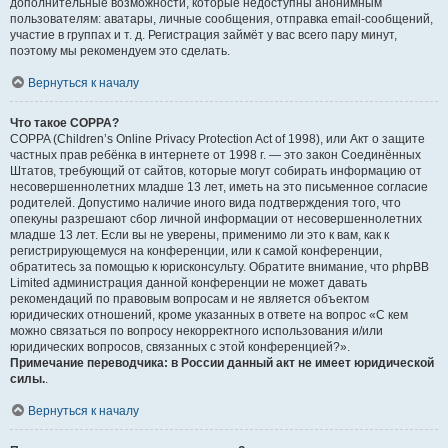
дополнительные возможности, которые недоступны анонимным
пользователям: аватары, личные сообщения, отправка email-сообщений,
участие в группах и т. д. Регистрация займёт у вас всего пару минут,
поэтому мы рекомендуем это сделать.
Вернуться к началу
Что такое COPPA?
COPPA (Children’s Online Privacy Protection Act of 1998), или Акт о защите
частных прав ребёнка в интернете от 1998 г. — это закон Соединённых
Штатов, требующий от сайтов, которые могут собирать информацию от
несовершеннолетних младше 13 лет, иметь на это письменное согласие
родителей. Допустимо наличие иного вида подтверждения того, что
опекуны разрешают сбор личной информации от несовершеннолетних
младше 13 лет. Если вы не уверены, применимо ли это к вам, как к
регистрирующемуся на конференции, или к самой конференции,
обратитесь за помощью к юрисконсульту. Обратите внимание, что phpBB
Limited администрация данной конференции не может давать
рекомендаций по правовым вопросам и не является объектом
юридических отношений, кроме указанных в ответе на вопрос «С кем
можно связаться по вопросу некорректного использования и/или
юридических вопросов, связанных с этой конференцией?».
Примечание переводчика: в России данный акт не имеет юридической
силы.
.
Вернуться к началу