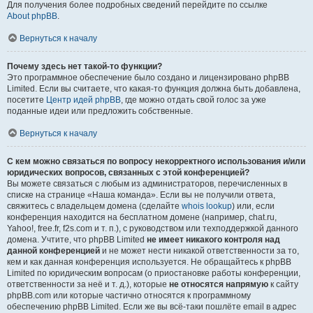
Для получения более подробных сведений перейдите по ссылке
About phpBB
.
Вернуться к началу
Почему здесь нет такой-то функции?
Это программное обеспечение было создано и лицензировано phpBB
Limited. Если вы считаете, что какая-то функция должна быть добавлена,
посетите
Центр идей phpBB
, где можно отдать свой голос за уже
поданные идеи или предложить собственные.
Вернуться к началу
С кем можно связаться по вопросу некорректного использования и/или
юридических вопросов, связанных с этой конференцией?
Вы можете связаться с любым из администраторов, перечисленных в
списке на странице «Наша команда». Если вы не получили ответа,
свяжитесь с владельцем домена (сделайте
whois lookup
) или, если
конференция находится на бесплатном домене (например, chat.ru,
Yahoo!, free.fr, f2s.com и т. п.), с руководством или техподдержкой данного
домена. Учтите, что phpBB Limited
не имеет никакого контроля над
данной конференцией
и не может нести никакой ответственности за то,
кем и как данная конференция используется. Не обращайтесь к phpBB
Limited по юридическим вопросам (о приостановке работы конференции,
ответственности за неё и т. д.), которые
не относятся напрямую
к сайту
phpBB.com или которые частично относятся к программному
обеспечению phpBB Limited. Если же вы всё-таки пошлёте email в адрес