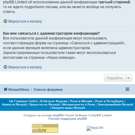
phpBB Limited об использовании данной конференции
третьей стороной
,
то не ждите подробного письма, или вы можете вообще не получить
ответа.
Вернуться к началу
Как мне связаться с администратором конференции?
Все пользователи данной конференции могут использовать
соответствующую форму на странице «Связаться с администрацией»,
если данная функция включена администратором.
Зарегистрированные пользователи также могут воспользоваться
контактами на странице «Наша команда».
Вернуться к началу
Перейти
RenaultStory
Список форумов
На Главную Сайта
|
В Начало Форума
|
Рено в Москве
|
Рено в Петербурге
|
Новости Renault
|
Краш-тесты Renault
|
Интересности о Рено
|
Электромобили Renault
|
Концепт-кары Renault
Создано на основе
phpBB
® Forum Software © phpBB Limited
Русская поддержка phpBB