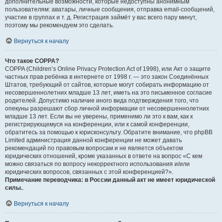
дополнительные возможности, которые недоступны анонимным
пользователям: аватары, личные сообщения, отправка email-сообщений,
участие в группах и т. д. Регистрация займёт у вас всего пару минут,
поэтому мы рекомендуем это сделать.
Вернуться к началу
Что такое COPPA?
COPPA (Children’s Online Privacy Protection Act of 1998), или Акт о защите
частных прав ребёнка в интернете от 1998 г. — это закон Соединённых
Штатов, требующий от сайтов, которые могут собирать информацию от
несовершеннолетних младше 13 лет, иметь на это письменное согласие
родителей. Допустимо наличие иного вида подтверждения того, что
опекуны разрешают сбор личной информации от несовершеннолетних
младше 13 лет. Если вы не уверены, применимо ли это к вам, как к
регистрирующемуся на конференции, или к самой конференции,
обратитесь за помощью к юрисконсульту. Обратите внимание, что phpBB
Limited администрация данной конференции не может давать
рекомендаций по правовым вопросам и не является объектом
юридических отношений, кроме указанных в ответе на вопрос «С кем
можно связаться по вопросу некорректного использования и/или
юридических вопросов, связанных с этой конференцией?».
Примечание переводчика: в России данный акт не имеет юридической
силы.
.
Вернуться к началу