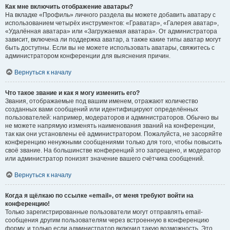
Как мне включить отображение аватары?
На вкладке «Профиль» личного раздела вы можете добавить аватару с
использованием четырёх инструментов: «Граватар», «Галерея аватар»,
«Удалённая аватара» или «Загружаемая аватара». От администратора
зависит, включена ли поддержка аватар, а также какие типы аватар могут
быть доступны. Если вы не можете использовать аватары, свяжитесь с
администратором конференции для выяснения причин.
Вернуться к началу
Что такое звание и как я могу изменить его?
Звания, отображаемые под вашим именем, отражают количество
созданных вами сообщений или идентифицируют определённых
пользователей: например, модераторов и администраторов. Обычно вы
не можете напрямую изменять наименования званий на конференции,
так как они установлены её администратором. Пожалуйста, не засоряйте
конференцию ненужными сообщениями только для того, чтобы повысить
своё звание. На большинстве конференций это запрещено, и модератор
или администратор понизят значение вашего счётчика сообщений.
Вернуться к началу
Когда я щёлкаю по ссылке «email», от меня требуют войти на
конференцию!
Только зарегистрированные пользователи могут отправлять email-
сообщения другим пользователям через встроенную в конференцию
форму, и только если администратор включил такую возможность. Это