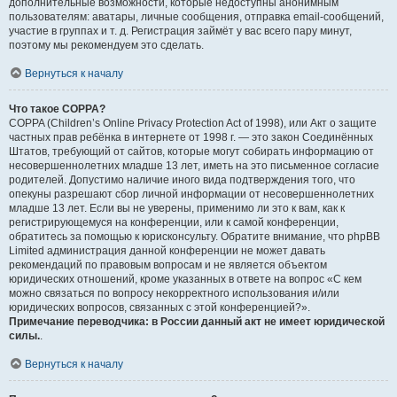
дополнительные возможности, которые недоступны анонимным
пользователям: аватары, личные сообщения, отправка email-сообщений,
участие в группах и т. д. Регистрация займёт у вас всего пару минут,
поэтому мы рекомендуем это сделать.
Вернуться к началу
Что такое COPPA?
COPPA (Children’s Online Privacy Protection Act of 1998), или Акт о защите
частных прав ребёнка в интернете от 1998 г. — это закон Соединённых
Штатов, требующий от сайтов, которые могут собирать информацию от
несовершеннолетних младше 13 лет, иметь на это письменное согласие
родителей. Допустимо наличие иного вида подтверждения того, что
опекуны разрешают сбор личной информации от несовершеннолетних
младше 13 лет. Если вы не уверены, применимо ли это к вам, как к
регистрирующемуся на конференции, или к самой конференции,
обратитесь за помощью к юрисконсульту. Обратите внимание, что phpBB
Limited администрация данной конференции не может давать
рекомендаций по правовым вопросам и не является объектом
юридических отношений, кроме указанных в ответе на вопрос «С кем
можно связаться по вопросу некорректного использования и/или
юридических вопросов, связанных с этой конференцией?».
Примечание переводчика: в России данный акт не имеет юридической
силы.
.
Вернуться к началу