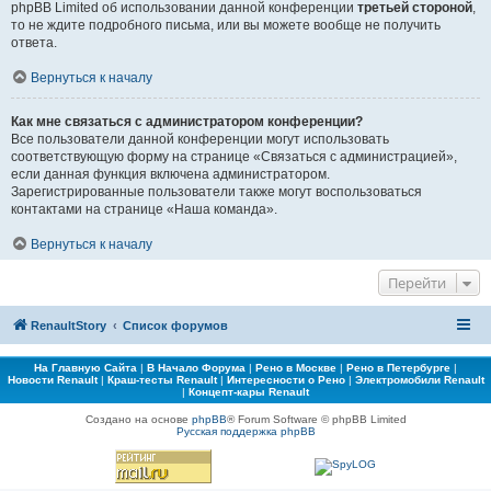
phpBB Limited об использовании данной конференции
третьей стороной
,
то не ждите подробного письма, или вы можете вообще не получить
ответа.
Вернуться к началу
Как мне связаться с администратором конференции?
Все пользователи данной конференции могут использовать
соответствующую форму на странице «Связаться с администрацией»,
если данная функция включена администратором.
Зарегистрированные пользователи также могут воспользоваться
контактами на странице «Наша команда».
Вернуться к началу
Перейти
RenaultStory
Список форумов
На Главную Сайта
|
В Начало Форума
|
Рено в Москве
|
Рено в Петербурге
|
Новости Renault
|
Краш-тесты Renault
|
Интересности о Рено
|
Электромобили Renault
|
Концепт-кары Renault
Создано на основе
phpBB
® Forum Software © phpBB Limited
Русская поддержка phpBB