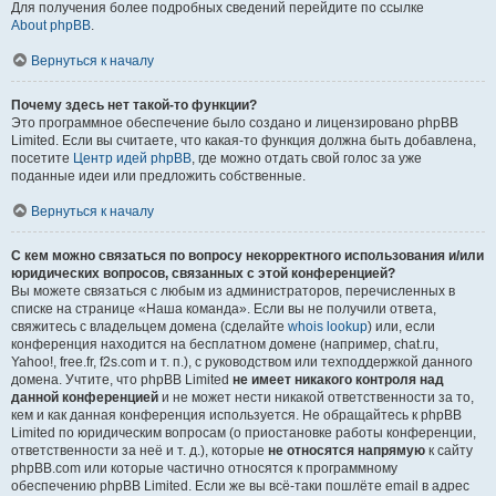
Для получения более подробных сведений перейдите по ссылке
About phpBB
.
Вернуться к началу
Почему здесь нет такой-то функции?
Это программное обеспечение было создано и лицензировано phpBB
Limited. Если вы считаете, что какая-то функция должна быть добавлена,
посетите
Центр идей phpBB
, где можно отдать свой голос за уже
поданные идеи или предложить собственные.
Вернуться к началу
С кем можно связаться по вопросу некорректного использования и/или
юридических вопросов, связанных с этой конференцией?
Вы можете связаться с любым из администраторов, перечисленных в
списке на странице «Наша команда». Если вы не получили ответа,
свяжитесь с владельцем домена (сделайте
whois lookup
) или, если
конференция находится на бесплатном домене (например, chat.ru,
Yahoo!, free.fr, f2s.com и т. п.), с руководством или техподдержкой данного
домена. Учтите, что phpBB Limited
не имеет никакого контроля над
данной конференцией
и не может нести никакой ответственности за то,
кем и как данная конференция используется. Не обращайтесь к phpBB
Limited по юридическим вопросам (о приостановке работы конференции,
ответственности за неё и т. д.), которые
не относятся напрямую
к сайту
phpBB.com или которые частично относятся к программному
обеспечению phpBB Limited. Если же вы всё-таки пошлёте email в адрес