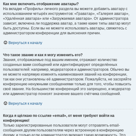
Как мне включить отображение аватары?
На вкладке «Профиль» личного раздела вы можете добавить аватару с
использованием четырёх инструментов: «Граватар», «Галерея аватар»,
«Удалённая аватара» или «Загружаемая аватара». От администратора
зависит, включена ли поддержка аватар, а также какие типы аватар могут
быть доступны. Если вы не можете использовать аватары, свяжитесь с
администратором конференции для выяснения причин.
Вернуться к началу
Что такое звание и как я могу изменить его?
Звания, отображаемые под вашим именем, отражают количество
созданных вами сообщений или идентифицируют определённых
пользователей: например, модераторов и администраторов. Обычно вы
не можете напрямую изменять наименования званий на конференции,
так как они установлены её администратором. Пожалуйста, не засоряйте
конференцию ненужными сообщениями только для того, чтобы повысить
своё звание. На большинстве конференций это запрещено, и модератор
или администратор понизят значение вашего счётчика сообщений.
Вернуться к началу
Когда я щёлкаю по ссылке «email», от меня требуют войти на
конференцию!
Только зарегистрированные пользователи могут отправлять email-
сообщения другим пользователям через встроенную в конференцию
форму, и только если администратор включил такую возможность. Это