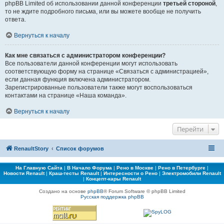
phpBB Limited об использовании данной конференции
третьей стороной
,
то не ждите подробного письма, или вы можете вообще не получить
ответа.
Вернуться к началу
Как мне связаться с администратором конференции?
Все пользователи данной конференции могут использовать
соответствующую форму на странице «Связаться с администрацией»,
если данная функция включена администратором.
Зарегистрированные пользователи также могут воспользоваться
контактами на странице «Наша команда».
Вернуться к началу
Перейти
RenaultStory
Список форумов
На Главную Сайта
|
В Начало Форума
|
Рено в Москве
|
Рено в Петербурге
|
Новости Renault
|
Краш-тесты Renault
|
Интересности о Рено
|
Электромобили Renault
|
Концепт-кары Renault
Создано на основе
phpBB
® Forum Software © phpBB Limited
Русская поддержка phpBB