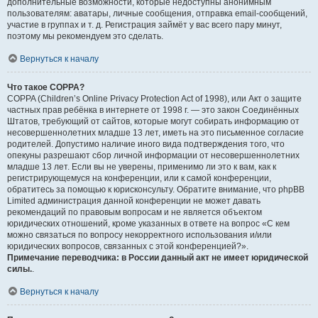
дополнительные возможности, которые недоступны анонимным
пользователям: аватары, личные сообщения, отправка email-сообщений,
участие в группах и т. д. Регистрация займёт у вас всего пару минут,
поэтому мы рекомендуем это сделать.
Вернуться к началу
Что такое COPPA?
COPPA (Children’s Online Privacy Protection Act of 1998), или Акт о защите
частных прав ребёнка в интернете от 1998 г. — это закон Соединённых
Штатов, требующий от сайтов, которые могут собирать информацию от
несовершеннолетних младше 13 лет, иметь на это письменное согласие
родителей. Допустимо наличие иного вида подтверждения того, что
опекуны разрешают сбор личной информации от несовершеннолетних
младше 13 лет. Если вы не уверены, применимо ли это к вам, как к
регистрирующемуся на конференции, или к самой конференции,
обратитесь за помощью к юрисконсульту. Обратите внимание, что phpBB
Limited администрация данной конференции не может давать
рекомендаций по правовым вопросам и не является объектом
юридических отношений, кроме указанных в ответе на вопрос «С кем
можно связаться по вопросу некорректного использования и/или
юридических вопросов, связанных с этой конференцией?».
Примечание переводчика: в России данный акт не имеет юридической
силы.
.
Вернуться к началу