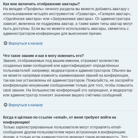
Как мне включить отображение аватары?
На вкладке «Профиль» личного раздела вы можете добавить аватару с
использованием четырёх инструментов: «Граватар», «Галерея аватар»,
«Удалённая аватара» или «Загружаемая аватара». От администратора
зависит, включена ли поддержка аватар, а также какие типы аватар могут
быть доступны. Если вы не можете использовать аватары, свяжитесь с
администратором конференции для выяснения причин.
Вернуться к началу
Что такое звание и как я могу изменить его?
Звания, отображаемые под вашим именем, отражают количество
созданных вами сообщений или идентифицируют определённых
пользователей: например, модераторов и администраторов. Обычно вы
не можете напрямую изменять наименования званий на конференции,
так как они установлены её администратором. Пожалуйста, не засоряйте
конференцию ненужными сообщениями только для того, чтобы повысить
своё звание. На большинстве конференций это запрещено, и модератор
или администратор понизят значение вашего счётчика сообщений.
Вернуться к началу
Когда я щёлкаю по ссылке «email», от меня требуют войти на
конференцию!
Только зарегистрированные пользователи могут отправлять email-
сообщения другим пользователям через встроенную в конференцию
форму, и только если администратор включил такую возможность. Это