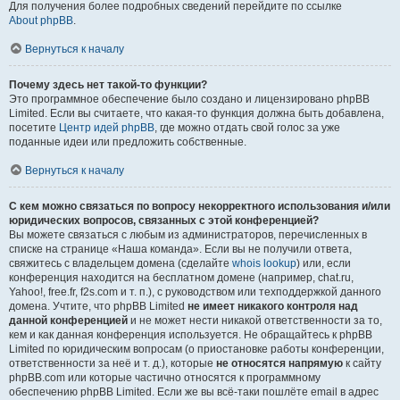
Для получения более подробных сведений перейдите по ссылке
About phpBB
.
Вернуться к началу
Почему здесь нет такой-то функции?
Это программное обеспечение было создано и лицензировано phpBB
Limited. Если вы считаете, что какая-то функция должна быть добавлена,
посетите
Центр идей phpBB
, где можно отдать свой голос за уже
поданные идеи или предложить собственные.
Вернуться к началу
С кем можно связаться по вопросу некорректного использования и/или
юридических вопросов, связанных с этой конференцией?
Вы можете связаться с любым из администраторов, перечисленных в
списке на странице «Наша команда». Если вы не получили ответа,
свяжитесь с владельцем домена (сделайте
whois lookup
) или, если
конференция находится на бесплатном домене (например, chat.ru,
Yahoo!, free.fr, f2s.com и т. п.), с руководством или техподдержкой данного
домена. Учтите, что phpBB Limited
не имеет никакого контроля над
данной конференцией
и не может нести никакой ответственности за то,
кем и как данная конференция используется. Не обращайтесь к phpBB
Limited по юридическим вопросам (о приостановке работы конференции,
ответственности за неё и т. д.), которые
не относятся напрямую
к сайту
phpBB.com или которые частично относятся к программному
обеспечению phpBB Limited. Если же вы всё-таки пошлёте email в адрес