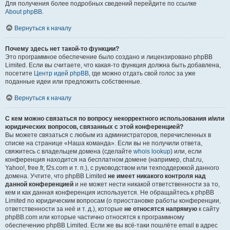
Для получения более подробных сведений перейдите по ссылке
About phpBB
.
Вернуться к началу
Почему здесь нет такой-то функции?
Это программное обеспечение было создано и лицензировано phpBB
Limited. Если вы считаете, что какая-то функция должна быть добавлена,
посетите
Центр идей phpBB
, где можно отдать свой голос за уже
поданные идеи или предложить собственные.
Вернуться к началу
С кем можно связаться по вопросу некорректного использования и/или
юридических вопросов, связанных с этой конференцией?
Вы можете связаться с любым из администраторов, перечисленных в
списке на странице «Наша команда». Если вы не получили ответа,
свяжитесь с владельцем домена (сделайте
whois lookup
) или, если
конференция находится на бесплатном домене (например, chat.ru,
Yahoo!, free.fr, f2s.com и т. п.), с руководством или техподдержкой данного
домена. Учтите, что phpBB Limited
не имеет никакого контроля над
данной конференцией
и не может нести никакой ответственности за то,
кем и как данная конференция используется. Не обращайтесь к phpBB
Limited по юридическим вопросам (о приостановке работы конференции,
ответственности за неё и т. д.), которые
не относятся напрямую
к сайту
phpBB.com или которые частично относятся к программному
обеспечению phpBB Limited. Если же вы всё-таки пошлёте email в адрес