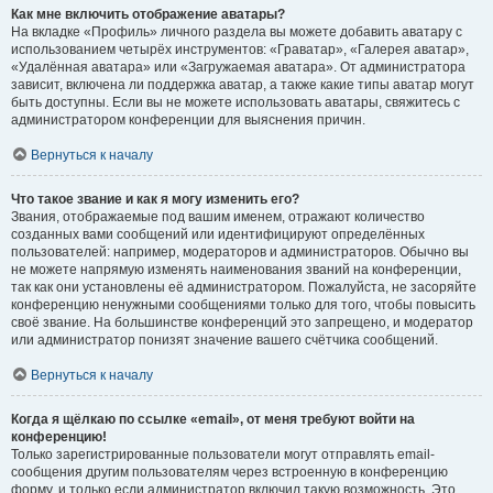
Как мне включить отображение аватары?
На вкладке «Профиль» личного раздела вы можете добавить аватару с
использованием четырёх инструментов: «Граватар», «Галерея аватар»,
«Удалённая аватара» или «Загружаемая аватара». От администратора
зависит, включена ли поддержка аватар, а также какие типы аватар могут
быть доступны. Если вы не можете использовать аватары, свяжитесь с
администратором конференции для выяснения причин.
Вернуться к началу
Что такое звание и как я могу изменить его?
Звания, отображаемые под вашим именем, отражают количество
созданных вами сообщений или идентифицируют определённых
пользователей: например, модераторов и администраторов. Обычно вы
не можете напрямую изменять наименования званий на конференции,
так как они установлены её администратором. Пожалуйста, не засоряйте
конференцию ненужными сообщениями только для того, чтобы повысить
своё звание. На большинстве конференций это запрещено, и модератор
или администратор понизят значение вашего счётчика сообщений.
Вернуться к началу
Когда я щёлкаю по ссылке «email», от меня требуют войти на
конференцию!
Только зарегистрированные пользователи могут отправлять email-
сообщения другим пользователям через встроенную в конференцию
форму, и только если администратор включил такую возможность. Это