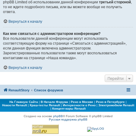
phpBB Limited об использовании данной конференции
третьей стороной
,
то не ждите подробного письма, или вы можете вообще не получить
ответа.
Вернуться к началу
Как мне связаться с администратором конференции?
Все пользователи данной конференции могут использовать
соответствующую форму на странице «Связаться с администрацией»,
если данная функция включена администратором.
Зарегистрированные пользователи также могут воспользоваться
контактами на странице «Наша команда».
Вернуться к началу
Перейти
RenaultStory
Список форумов
На Главную Сайта
|
В Начало Форума
|
Рено в Москве
|
Рено в Петербурге
|
Новости Renault
|
Краш-тесты Renault
|
Интересности о Рено
|
Электромобили Renault
|
Концепт-кары Renault
Создано на основе
phpBB
® Forum Software © phpBB Limited
Русская поддержка phpBB