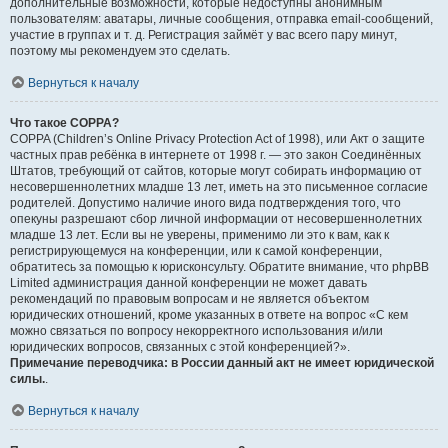
дополнительные возможности, которые недоступны анонимным
пользователям: аватары, личные сообщения, отправка email-сообщений,
участие в группах и т. д. Регистрация займёт у вас всего пару минут,
поэтому мы рекомендуем это сделать.
Вернуться к началу
Что такое COPPA?
COPPA (Children’s Online Privacy Protection Act of 1998), или Акт о защите
частных прав ребёнка в интернете от 1998 г. — это закон Соединённых
Штатов, требующий от сайтов, которые могут собирать информацию от
несовершеннолетних младше 13 лет, иметь на это письменное согласие
родителей. Допустимо наличие иного вида подтверждения того, что
опекуны разрешают сбор личной информации от несовершеннолетних
младше 13 лет. Если вы не уверены, применимо ли это к вам, как к
регистрирующемуся на конференции, или к самой конференции,
обратитесь за помощью к юрисконсульту. Обратите внимание, что phpBB
Limited администрация данной конференции не может давать
рекомендаций по правовым вопросам и не является объектом
юридических отношений, кроме указанных в ответе на вопрос «С кем
можно связаться по вопросу некорректного использования и/или
юридических вопросов, связанных с этой конференцией?».
Примечание переводчика: в России данный акт не имеет юридической
силы.
.
Вернуться к началу