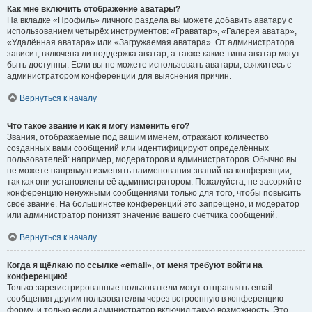
Как мне включить отображение аватары?
На вкладке «Профиль» личного раздела вы можете добавить аватару с
использованием четырёх инструментов: «Граватар», «Галерея аватар»,
«Удалённая аватара» или «Загружаемая аватара». От администратора
зависит, включена ли поддержка аватар, а также какие типы аватар могут
быть доступны. Если вы не можете использовать аватары, свяжитесь с
администратором конференции для выяснения причин.
Вернуться к началу
Что такое звание и как я могу изменить его?
Звания, отображаемые под вашим именем, отражают количество
созданных вами сообщений или идентифицируют определённых
пользователей: например, модераторов и администраторов. Обычно вы
не можете напрямую изменять наименования званий на конференции,
так как они установлены её администратором. Пожалуйста, не засоряйте
конференцию ненужными сообщениями только для того, чтобы повысить
своё звание. На большинстве конференций это запрещено, и модератор
или администратор понизят значение вашего счётчика сообщений.
Вернуться к началу
Когда я щёлкаю по ссылке «email», от меня требуют войти на
конференцию!
Только зарегистрированные пользователи могут отправлять email-
сообщения другим пользователям через встроенную в конференцию
форму, и только если администратор включил такую возможность. Это