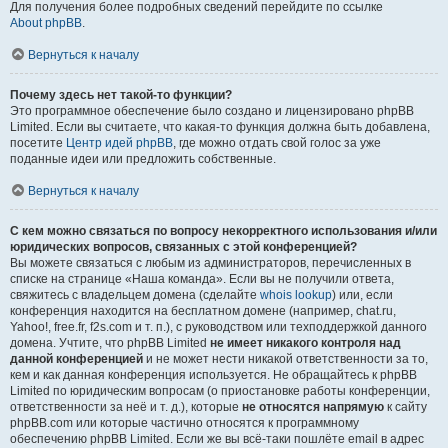
Для получения более подробных сведений перейдите по ссылке
About phpBB
.
Вернуться к началу
Почему здесь нет такой-то функции?
Это программное обеспечение было создано и лицензировано phpBB
Limited. Если вы считаете, что какая-то функция должна быть добавлена,
посетите
Центр идей phpBB
, где можно отдать свой голос за уже
поданные идеи или предложить собственные.
Вернуться к началу
С кем можно связаться по вопросу некорректного использования и/или
юридических вопросов, связанных с этой конференцией?
Вы можете связаться с любым из администраторов, перечисленных в
списке на странице «Наша команда». Если вы не получили ответа,
свяжитесь с владельцем домена (сделайте
whois lookup
) или, если
конференция находится на бесплатном домене (например, chat.ru,
Yahoo!, free.fr, f2s.com и т. п.), с руководством или техподдержкой данного
домена. Учтите, что phpBB Limited
не имеет никакого контроля над
данной конференцией
и не может нести никакой ответственности за то,
кем и как данная конференция используется. Не обращайтесь к phpBB
Limited по юридическим вопросам (о приостановке работы конференции,
ответственности за неё и т. д.), которые
не относятся напрямую
к сайту
phpBB.com или которые частично относятся к программному
обеспечению phpBB Limited. Если же вы всё-таки пошлёте email в адрес