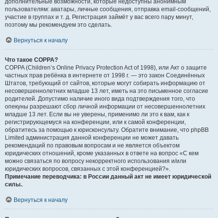
дополнительные возможности, которые недоступны анонимным
пользователям: аватары, личные сообщения, отправка email-сообщений,
участие в группах и т. д. Регистрация займёт у вас всего пару минут,
поэтому мы рекомендуем это сделать.
Вернуться к началу
Что такое COPPA?
COPPA (Children’s Online Privacy Protection Act of 1998), или Акт о защите
частных прав ребёнка в интернете от 1998 г. — это закон Соединённых
Штатов, требующий от сайтов, которые могут собирать информацию от
несовершеннолетних младше 13 лет, иметь на это письменное согласие
родителей. Допустимо наличие иного вида подтверждения того, что
опекуны разрешают сбор личной информации от несовершеннолетних
младше 13 лет. Если вы не уверены, применимо ли это к вам, как к
регистрирующемуся на конференции, или к самой конференции,
обратитесь за помощью к юрисконсульту. Обратите внимание, что phpBB
Limited администрация данной конференции не может давать
рекомендаций по правовым вопросам и не является объектом
юридических отношений, кроме указанных в ответе на вопрос «С кем
можно связаться по вопросу некорректного использования и/или
юридических вопросов, связанных с этой конференцией?».
Примечание переводчика: в России данный акт не имеет юридической
силы.
.
Вернуться к началу