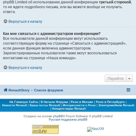
phpBB Limited об использовании данной конференции
третьей стороной
,
то не ждите подробного письма, или вы можете вообще не получить
ответа.
Вернуться к началу
Как мне связаться с администратором конференции?
Все пользователи данной конференции могут использовать
соответствующую форму на странице «Связаться с администрацией»,
если данная функция включена администратором.
Зарегистрированные пользователи также могут воспользоваться
контактами на странице «Наша команда».
Вернуться к началу
Перейти
RenaultStory
Список форумов
На Главную Сайта
|
В Начало Форума
|
Рено в Москве
|
Рено в Петербурге
|
Новости Renault
|
Краш-тесты Renault
|
Интересности о Рено
|
Электромобили Renault
|
Концепт-кары Renault
Создано на основе
phpBB
® Forum Software © phpBB Limited
Русская поддержка phpBB