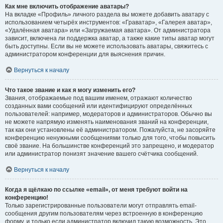
Как мне включить отображение аватары?
На вкладке «Профиль» личного раздела вы можете добавить аватару с
использованием четырёх инструментов: «Граватар», «Галерея аватар»,
«Удалённая аватара» или «Загружаемая аватара». От администратора
зависит, включена ли поддержка аватар, а также какие типы аватар могут
быть доступны. Если вы не можете использовать аватары, свяжитесь с
администратором конференции для выяснения причин.
Вернуться к началу
Что такое звание и как я могу изменить его?
Звания, отображаемые под вашим именем, отражают количество
созданных вами сообщений или идентифицируют определённых
пользователей: например, модераторов и администраторов. Обычно вы
не можете напрямую изменять наименования званий на конференции,
так как они установлены её администратором. Пожалуйста, не засоряйте
конференцию ненужными сообщениями только для того, чтобы повысить
своё звание. На большинстве конференций это запрещено, и модератор
или администратор понизят значение вашего счётчика сообщений.
Вернуться к началу
Когда я щёлкаю по ссылке «email», от меня требуют войти на
конференцию!
Только зарегистрированные пользователи могут отправлять email-
сообщения другим пользователям через встроенную в конференцию
форму, и только если администратор включил такую возможность. Это