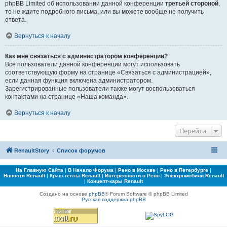
phpBB Limited об использовании данной конференции
третьей стороной
,
то не ждите подробного письма, или вы можете вообще не получить
ответа.
Вернуться к началу
Как мне связаться с администратором конференции?
Все пользователи данной конференции могут использовать
соответствующую форму на странице «Связаться с администрацией»,
если данная функция включена администратором.
Зарегистрированные пользователи также могут воспользоваться
контактами на странице «Наша команда».
Вернуться к началу
Перейти
RenaultStory
Список форумов
На Главную Сайта
|
В Начало Форума
|
Рено в Москве
|
Рено в Петербурге
|
Новости Renault
|
Краш-тесты Renault
|
Интересности о Рено
|
Электромобили Renault
|
Концепт-кары Renault
Создано на основе
phpBB
® Forum Software © phpBB Limited
Русская поддержка phpBB