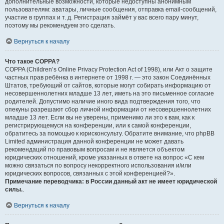
дополнительные возможности, которые недоступны анонимным
пользователям: аватары, личные сообщения, отправка email-сообщений,
участие в группах и т. д. Регистрация займёт у вас всего пару минут,
поэтому мы рекомендуем это сделать.
Вернуться к началу
Что такое COPPA?
COPPA (Children’s Online Privacy Protection Act of 1998), или Акт о защите
частных прав ребёнка в интернете от 1998 г. — это закон Соединённых
Штатов, требующий от сайтов, которые могут собирать информацию от
несовершеннолетних младше 13 лет, иметь на это письменное согласие
родителей. Допустимо наличие иного вида подтверждения того, что
опекуны разрешают сбор личной информации от несовершеннолетних
младше 13 лет. Если вы не уверены, применимо ли это к вам, как к
регистрирующемуся на конференции, или к самой конференции,
обратитесь за помощью к юрисконсульту. Обратите внимание, что phpBB
Limited администрация данной конференции не может давать
рекомендаций по правовым вопросам и не является объектом
юридических отношений, кроме указанных в ответе на вопрос «С кем
можно связаться по вопросу некорректного использования и/или
юридических вопросов, связанных с этой конференцией?».
Примечание переводчика: в России данный акт не имеет юридической
силы.
.
Вернуться к началу