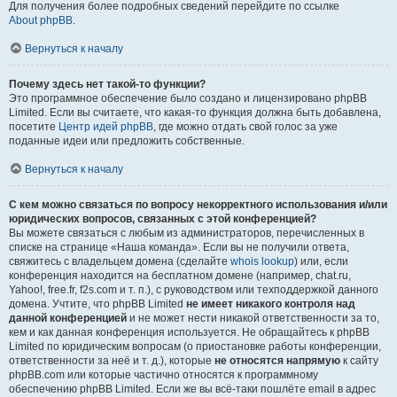
Для получения более подробных сведений перейдите по ссылке
About phpBB
.
Вернуться к началу
Почему здесь нет такой-то функции?
Это программное обеспечение было создано и лицензировано phpBB
Limited. Если вы считаете, что какая-то функция должна быть добавлена,
посетите
Центр идей phpBB
, где можно отдать свой голос за уже
поданные идеи или предложить собственные.
Вернуться к началу
С кем можно связаться по вопросу некорректного использования и/или
юридических вопросов, связанных с этой конференцией?
Вы можете связаться с любым из администраторов, перечисленных в
списке на странице «Наша команда». Если вы не получили ответа,
свяжитесь с владельцем домена (сделайте
whois lookup
) или, если
конференция находится на бесплатном домене (например, chat.ru,
Yahoo!, free.fr, f2s.com и т. п.), с руководством или техподдержкой данного
домена. Учтите, что phpBB Limited
не имеет никакого контроля над
данной конференцией
и не может нести никакой ответственности за то,
кем и как данная конференция используется. Не обращайтесь к phpBB
Limited по юридическим вопросам (о приостановке работы конференции,
ответственности за неё и т. д.), которые
не относятся напрямую
к сайту
phpBB.com или которые частично относятся к программному
обеспечению phpBB Limited. Если же вы всё-таки пошлёте email в адрес