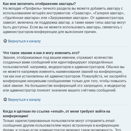
Как мне включить отображение аватары?
На вкладке «Профиль» личного раздела вы можете добавить аватару с
использованием четырёх инструментов: «Граватар», «Галерея аватар»,
«Удалённая аватара» или «Загружаемая аватара». От администратора
зависит, включена ли поддержка аватар, а также какие типы аватар могут
быть доступны. Если вы не можете использовать аватары, свяжитесь с
администратором конференции для выяснения причин.
Вернуться к началу
Что такое звание и как я могу изменить его?
Звания, отображаемые под вашим именем, отражают количество
созданных вами сообщений или идентифицируют определённых
пользователей: например, модераторов и администраторов. Обычно вы
не можете напрямую изменять наименования званий на конференции,
так как они установлены её администратором. Пожалуйста, не засоряйте
конференцию ненужными сообщениями только для того, чтобы повысить
своё звание. На большинстве конференций это запрещено, и модератор
или администратор понизят значение вашего счётчика сообщений.
Вернуться к началу
Когда я щёлкаю по ссылке «email», от меня требуют войти на
конференцию!
Только зарегистрированные пользователи могут отправлять email-
сообщения другим пользователям через встроенную в конференцию
форму, и только если администратор включил такую возможность. Это