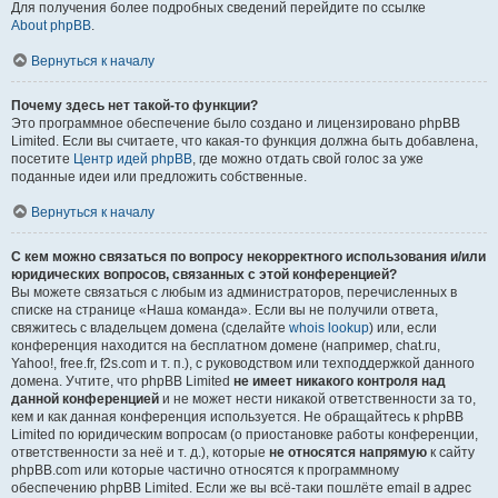
Для получения более подробных сведений перейдите по ссылке
About phpBB
.
Вернуться к началу
Почему здесь нет такой-то функции?
Это программное обеспечение было создано и лицензировано phpBB
Limited. Если вы считаете, что какая-то функция должна быть добавлена,
посетите
Центр идей phpBB
, где можно отдать свой голос за уже
поданные идеи или предложить собственные.
Вернуться к началу
С кем можно связаться по вопросу некорректного использования и/или
юридических вопросов, связанных с этой конференцией?
Вы можете связаться с любым из администраторов, перечисленных в
списке на странице «Наша команда». Если вы не получили ответа,
свяжитесь с владельцем домена (сделайте
whois lookup
) или, если
конференция находится на бесплатном домене (например, chat.ru,
Yahoo!, free.fr, f2s.com и т. п.), с руководством или техподдержкой данного
домена. Учтите, что phpBB Limited
не имеет никакого контроля над
данной конференцией
и не может нести никакой ответственности за то,
кем и как данная конференция используется. Не обращайтесь к phpBB
Limited по юридическим вопросам (о приостановке работы конференции,
ответственности за неё и т. д.), которые
не относятся напрямую
к сайту
phpBB.com или которые частично относятся к программному
обеспечению phpBB Limited. Если же вы всё-таки пошлёте email в адрес