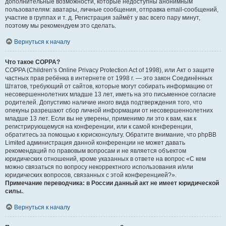
дополнительные возможности, которые недоступны анонимным
пользователям: аватары, личные сообщения, отправка email-сообщений,
участие в группах и т. д. Регистрация займёт у вас всего пару минут,
поэтому мы рекомендуем это сделать.
Вернуться к началу
Что такое COPPA?
COPPA (Children’s Online Privacy Protection Act of 1998), или Акт о защите
частных прав ребёнка в интернете от 1998 г. — это закон Соединённых
Штатов, требующий от сайтов, которые могут собирать информацию от
несовершеннолетних младше 13 лет, иметь на это письменное согласие
родителей. Допустимо наличие иного вида подтверждения того, что
опекуны разрешают сбор личной информации от несовершеннолетних
младше 13 лет. Если вы не уверены, применимо ли это к вам, как к
регистрирующемуся на конференции, или к самой конференции,
обратитесь за помощью к юрисконсульту. Обратите внимание, что phpBB
Limited администрация данной конференции не может давать
рекомендаций по правовым вопросам и не является объектом
юридических отношений, кроме указанных в ответе на вопрос «С кем
можно связаться по вопросу некорректного использования и/или
юридических вопросов, связанных с этой конференцией?».
Примечание переводчика: в России данный акт не имеет юридической
силы.
.
Вернуться к началу